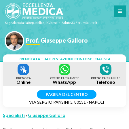
Segnalato da: laRepubblica, IlGiornale, Salute33, ForumSalute.it
Prof. Giuseppe Galloro
PRENOTA LA TUA PRESTAZIONE CON LO SPECIALISTA
PRENOTA
PRENOTA TRAMITE
PRENOTA TRAMITE
Online
WhatsApp
Telefono
PAGINA DEL CENTRO
VIA SERGIO PANSINI 5, 80131 - NAPOLI
Specialisti
›
Giuseppe Galloro