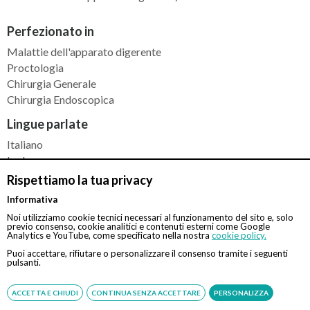
Perfezionato in
Malattie dell'apparato digerente
Proctologia
Chirurgia Generale
Chirurgia Endoscopica
Lingue parlate
Italiano
Inglese
Spagnolo
Rispettiamo la tua privacy
Informativa
Richiesta di prenotazione con il Prof. Giuseppe
Noi utilizziamo cookie tecnici necessari al funzionamento del sito e, solo
Galloro
previo consenso, cookie analitici e contenuti esterni come Google
Analytics e YouTube, come specificato nella nostra
cookie policy.
Seleziona il giorno e l'orario preferito, sarà nostra cura
Puoi accettare, rifiutare o personalizzare il consenso tramite i seguenti
pulsanti.
verificare l'effettiva disponibilità e ricontattarti.
Procedura senza registrazione né pagamento anticipato.
ACCETTA E CHIUDI
CONTINUA SENZA ACCETTARE
PERSONALIZZA