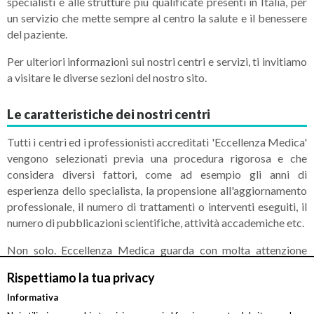
specialisti e alle strutture più qualificate presenti in Italia, per
un servizio che mette sempre al centro la salute e il benessere
del paziente.
Per ulteriori informazioni sui nostri centri e servizi, ti invitiamo
a visitare le diverse sezioni del nostro sito.
Le caratteristiche dei nostri centri
Tutti i centri ed i professionisti accreditati 'Eccellenza Medica'
vengono selezionati previa una procedura rigorosa e che
considera diversi fattori, come ad esempio gli anni di
esperienza dello specialista, la propensione all'aggiornamento
professionale, il numero di trattamenti o interventi eseguiti, il
numero di pubblicazioni scientifiche, attività accademiche etc.
Non solo. Eccellenza Medica guarda con molta attenzione
anche alla presenza, all'interno dei centri da accreditare, di
Rispettiamo la tua privacy
strumenti e tecniche diagnostiche innovative.
Informativa
Ogni centro viene, dunque, attentamente valutato per garantire