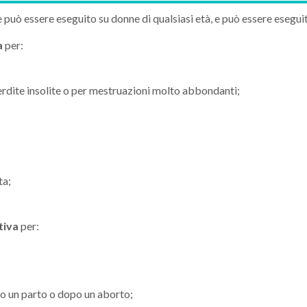
può essere eseguito su donne di qualsiasi età, e può essere eseguit
a
per:
erdite insolite o per mestruazioni molto abbondanti;
ta;
tiva
per:
po un parto o dopo un aborto;