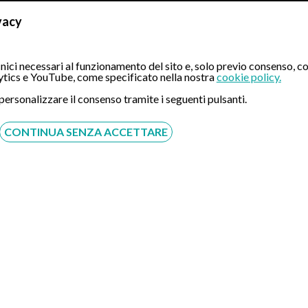
vacy
delle tube o sterilizzazione tubarica.
ometrio;
ici necessari al funzionamento del sito e, solo previo consenso, co
tics e YouTube, come specificato nella nostra
cookie policy.
 e sottoporlo a biopsia.
 personalizzare il consenso tramite i seguenti pulsanti.
CONTINUA SENZA ACCETTARE
che la donna è tenuta a mettere in pratica per un’ottimale riuscita 
i allergie a farmaci oltre che di eventuali terapie in atto, in ques
uare l’esame;
 vestiti comodi poiché dovranno esser rimossi per indossare il cami
he dovrà compilare per segnalare eventuali allergie come allergie al
 sarà necessaria una anestesia. Ciò comporta che la donna debb
to dell’esame stesso. In questo caso è bene che la paziente non