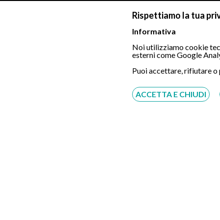
correzione delle aderenze uterine;
Rispettiamo la tua pri
la contraccezione permanente ovvero la chiusura 
Informativa
il trattamento del rivestimento dell’utero, l’end
Noi utilizziamo cookie tecn
esterni come Google Analy
raccogliere un campione di tessuto endometrioso
Puoi accettare, rifiutare o
Preparazione
ACCETTA E CHIUDI
L’isteroscopia necessita di una preparazione ad-hoc 
Ecco le informazioni di preparazione:
il medico specialista andrà informato di eventual
far sospendere la terapia o meno prima di effett
è consigliato di indossare, il giorno dell’esame,
il medico consegnerà un questionario alla donna c
qualora l’isteroscopia sia di tipo operativo,
antecedenti l’esame, onde evitare l’annullamen