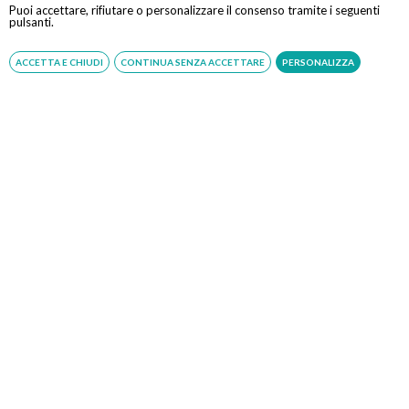
Puoi accettare, rifiutare o personalizzare il consenso tramite i seguenti
pulsanti.
Dal Lunedì al Sabato dalle ore 9:00 alle ore 18:00.
ACCETTA E CHIUDI
CONTINUA SENZA ACCETTARE
PERSONALIZZA
Compila il Form:
Acconsento al trattamento dei dati personali ai sensi del
regolamento europeo del 27/04/2016, n. 679 e come indicato nel
documento
normativa sulla privacy
e
cookies