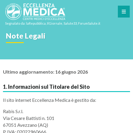
Segnalato da: laRepubblica, IlGiornale, Salute33, ForumSalute.it
Note Legali
Ultimo aggiornamento: 16 giugno 2026
1. Informazioni sul Titolare del Sito
Il sito internet Eccellenza Medica è gestito da:
Rabis S.r.l.
Via Cesare Battisti n. 101
67051 Avezzano (AQ)
P. IVA: 02022960666