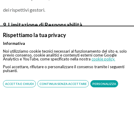
dei rispettivi gestori.
9. Limitazione di Responsabilità
Rispettiamo la tua privacy
Eccellenza Medica compie ogni ragionevole sforzo per
Informativa
garantire l'accuratezza delle informazioni pubblicate e la
Noi utilizziamo cookie tecnici necessari al funzionamento del sito e, solo
continuità dei servizi offerti.
previo consenso, cookie analitici e contenuti esterni come Google
Analytics e YouTube, come specificato nella nostra
cookie policy.
Tuttavia non garantisce:
Puoi accettare, rifiutare o personalizzare il consenso tramite i seguenti
pulsanti.
assenza di errori o omissioni;
ACCETTA E CHIUDI
CONTINUA SENZA ACCETTARE
PERSONALIZZA
disponibilità continua del sito;
assenza di interruzioni tecniche;
assenza di malfunzionamenti derivanti da fattori esterni.
Eccellenza Medica non risponde di danni diretti o indiretti
derivanti dall'utilizzo del sito, salvo i casi previsti
inderogabilmente dalla legge.