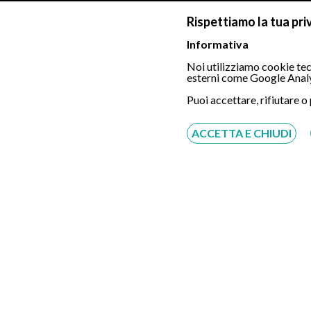
attività di orientamento sanitario;
Rispettiamo la tua pri
assistenza organizzativa e amministrativa svol
Informativa
Noi utilizziamo cookie tecn
gestione delle prenotazioni di visite mediche, 
esterni come Google Analy
gestione dell'eventuale area riservata dell'uten
Puoi accettare, rifiutare o
gestione delle comunicazioni tra utenti, profess
ACCETTA E CHIUDI
organizzazione di prestazioni in presenza o in
adempimento di obblighi di legge;
tutela dei diritti del Titolare;
sicurezza dei sistemi informatici e prevenzione
7. BASE GIURIDICA DEL TR
Il trattamento dei dati personali avviene sulla base