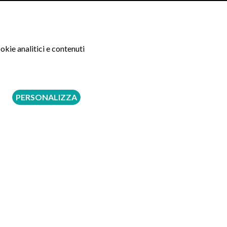
okie analitici e contenuti
PERSONALIZZA
 6 del Regolamento (UE) 2016/679: