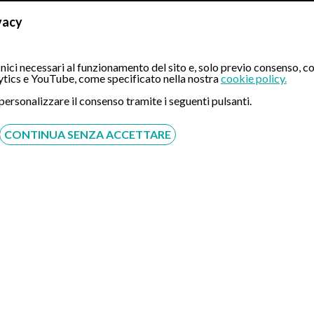
vacy
ta dai Tutor Sanitari;
ici necessari al funzionamento del sito e, solo previo consenso, co
esami diagnostici e prestazioni sanitarie;
tics e YouTube, come specificato nella nostra
cookie policy.
te;
 personalizzare il consenso tramite i seguenti pulsanti.
ionisti e strutture sanitarie;
CONTINUA SENZA ACCETTARE
 telemedicina;
 delle frodi.
ATTAMENTO
 di una o più delle seguenti condizioni di liceità previste dall'art.