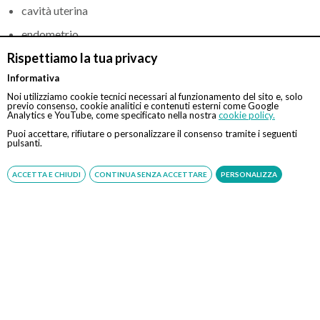
cavità uterina
endometrio
Rispettiamo la tua privacy
Informativa
Noi utilizziamo cookie tecnici necessari al funzionamento del sito e, solo
previo consenso, cookie analitici e contenuti esterni come Google
Analytics e YouTube, come specificato nella nostra
cookie policy.
CONTATTI
Puoi accettare, rifiutare o personalizzare il consenso tramite i seguenti
pulsanti.
Chiamaci
ACCETTA E CHIUDI
CONTINUA SENZA ACCETTARE
PERSONALIZZA
Servizio disponibile dal Lunedì al Sabato dalle ore 9:00 alle ore 18:00.
Fatti richiamare
Inserisci il tuo numero, ti richiameremo entro 4 ore lavorative:
Acconsento al trattamento dei dati personali ai sensi del regolamento europeo