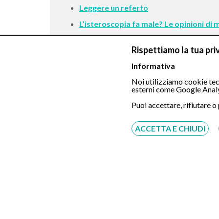
Leggere un referto
L’isteroscopia fa male? Le opinioni di m
Rispettiamo la tua pri
Informativa
Noi utilizziamo cookie tecn
esterni come Google Analy
Puoi accettare, rifiutare o
ACCETTA E CHIUDI
Chiamaci
Servizio disponibile dal Lunedì al Sabato dalle ore
9:00 alle ore 18:00.