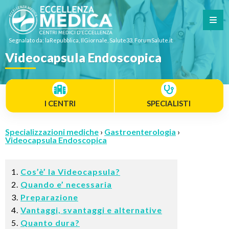
Segnalato da: laRepubblica, IlGiornale, Salute33, ForumSalute.it
Videocapsula Endoscopica
I CENTRI
SPECIALISTI
Specializzazioni mediche
›
Gastroenterologia
›
Videocapsula Endoscopica
Cos’è’ la Videocapsula?
Quando e’ necessaria
Preparazione
Vantaggi, svantaggi e alternative
Quanto dura?