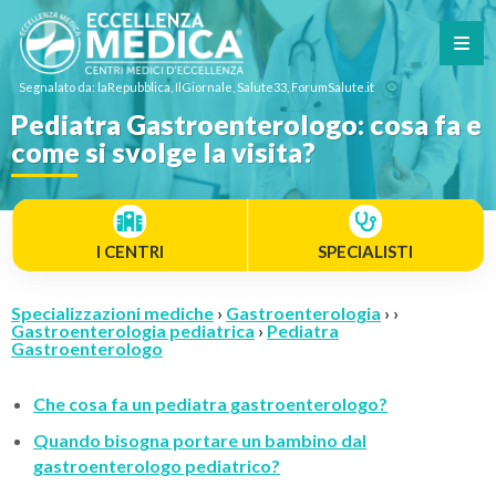
Segnalato da: laRepubblica, IlGiornale, Salute33, ForumSalute.it
Pediatra Gastroenterologo: cosa fa e
come si svolge la visita?
I CENTRI
SPECIALISTI
Specializzazioni mediche
›
Gastroenterologia
› ›
Gastroenterologia pediatrica
›
Pediatra
Gastroenterologo
Che cosa fa un pediatra gastroenterologo?
Quando bisogna portare un bambino dal
gastroenterologo pediatrico?