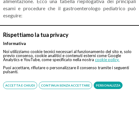
alimentazione. Ecco una tabella riepilogativa dei principali
esami e procedure che il gastroenterologo pediatrico può
eseguire:
Tipologia di
Obiettivo principale
Rispettiamo la tua privacy
esame/procedura
Informativa
Endoscopia/Colonscopia
Diagnosticare infiammazioni,
Noi utilizziamo cookie tecnici necessari al funzionamento del sito e, solo
ulcere, celiachia, coliti o polipi
previo consenso, cookie analitici e contenuti esterni come Google
intestinali
Analytics e YouTube, come specificato nella nostra
cookie policy.
Puoi accettare, rifiutare o personalizzare il consenso tramite i seguenti
pulsanti.
Capsula endoscopica
Osservare in modo
dettagliato l'intestino tenue
ACCETTA E CHIUDI
CONTINUA SENZA ACCETTARE
PERSONALIZZA
Biopsia epatica
Valutare la gravità delle
malattie del fegato
Test di motilità
Analizzare la funzionalità dei
gastrointestinale
muscoli e dei nervi
dell’apparato digerente
Posizionamento di
Garantire un corretto apporto
sondini o PEG
nutrizionale nei bambini con