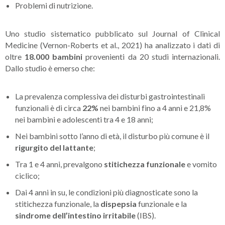
Problemi di nutrizione.
Uno studio sistematico pubblicato sul Journal of Clinical
Medicine (Vernon-Roberts et al., 2021) ha analizzato i dati di
oltre
18.000 bambini
provenienti da 20 studi internazionali.
Dallo studio è emerso che:
La prevalenza complessiva dei disturbi gastrointestinali
funzionali è di circa
22%
nei bambini fino a 4 anni e 21,8%
nei bambini e adolescenti tra 4 e 18 anni;
Nei bambini sotto l’anno di età, il disturbo più comune è il
rigurgito del lattante
;
Tra 1 e 4 anni, prevalgono
stitichezza funzionale
e vomito
ciclico;
Dai 4 anni in su, le condizioni più diagnosticate sono la
stitichezza funzionale, la
dispepsia
funzionale e la
sindrome dell’intestino irritabile
(IBS).