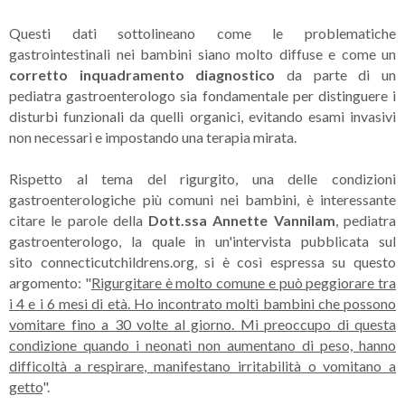
Questi dati sottolineano come le problematiche
gastrointestinali nei bambini siano molto diffuse e come un
corretto inquadramento diagnostico
da parte di un
pediatra gastroenterologo sia fondamentale per distinguere i
disturbi funzionali da quelli organici, evitando esami invasivi
non necessari e impostando una terapia mirata.
Rispetto al tema del rigurgito, una delle condizioni
gastroenterologiche più comuni nei bambini, è interessante
citare le parole della
Dott.ssa Annette Vannilam
, pediatra
gastroenterologo, la quale in un'intervista pubblicata sul
sito connecticutchildrens.org, si è così espressa su questo
argomento: "
Rigurgitare è molto comune e può peggiorare tra
i 4 e i 6 mesi di età. Ho incontrato molti bambini che possono
vomitare fino a 30 volte al giorno. Mi preoccupo di questa
condizione quando i neonati non aumentano di peso, hanno
difficoltà a respirare, manifestano irritabilità o vomitano a
getto
".