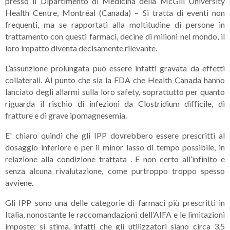
presso il Dipartimento di Medicina della McGill University
Health Centre, Montréal (Canada) – Si tratta di eventi non
frequenti, ma se rapportati alla moltitudine di persone in
trattamento con questi farmaci, decine di milioni nel mondo, il
loro impatto diventa decisamente rilevante.
L’assunzione prolungata può essere infatti gravata da effetti
collaterali. Al punto che sia la FDA che Health Canada hanno
lanciato degli allarmi sulla loro safety, soprattutto per quanto
riguarda il rischio di infezioni da Clostridium difficile, di
fratture e di grave ipomagnesemia.
E' chiaro quindi che gli IPP dovrebbero essere prescritti al
dosaggio inferiore e per il minor lasso di tempo possibile, in
relazione alla condizione trattata . E non certo all’infinito e
senza alcuna rivalutazione, come purtroppo troppo spesso
avviene.
Gli IPP sono una delle categorie di farmaci più prescritti in
Italia, nonostante le raccomandazioni dell’AIFA e le limitazioni
imposte: si stima, infatti che gli utilizzatori siano circa 3,5