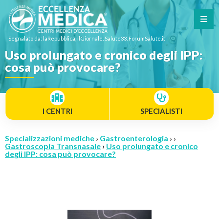
Segnalato da: laRepubblica, IlGiornale, Salute33, ForumSalute.it
Uso prolungato e cronico degli IPP:
cosa può provocare?
I CENTRI
SPECIALISTI
Specializzazioni mediche
›
Gastroenterologia
› ›
Gastroscopia Transnasale
›
Uso prolungato e cronico
degli IPP: cosa può provocare?