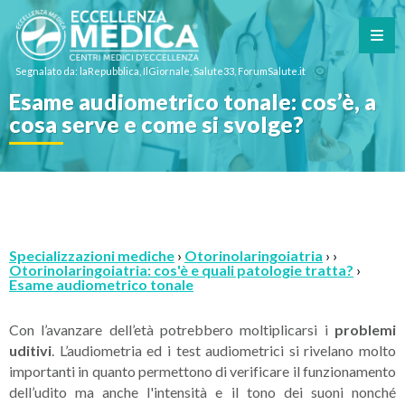
Segnalato da: laRepubblica, IlGiornale, Salute33, ForumSalute.it
Esame audiometrico tonale: cos’è, a
cosa serve e come si svolge?
Specializzazioni mediche
›
Otorinolaringoiatria
› ›
Otorinolaringoiatria: cos'è e quali patologie tratta?
›
Esame audiometrico tonale
Con l’avanzare dell’età potrebbero moltiplicarsi i
problemi
uditivi
. L’audiometria ed i test audiometrici si rivelano molto
importanti in quanto permettono di verificare il funzionamento
dell’udito ma anche l'intensità e il tono dei suoni nonché