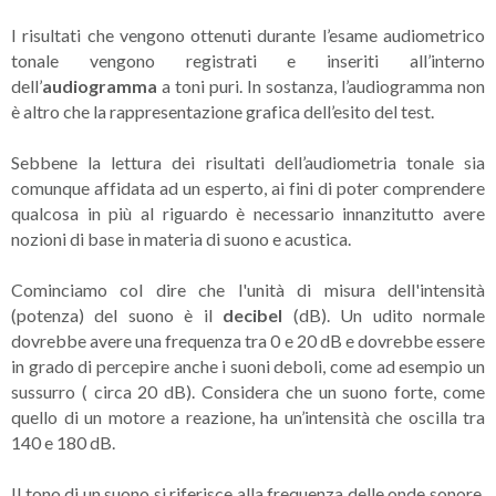
I risultati che vengono ottenuti durante l’esame audiometrico
tonale vengono registrati e inseriti all’interno
dell’
audiogramma
a toni puri. In sostanza, l’audiogramma non
è altro che la rappresentazione grafica dell’esito del test.
Sebbene la lettura dei risultati dell’audiometria tonale sia
comunque affidata ad un esperto, ai fini di poter comprendere
qualcosa in più al riguardo è necessario innanzitutto avere
nozioni di base in materia di suono e acustica.
Cominciamo col dire che l'unità di misura dell'intensità
(potenza) del suono è il
decibel
(dB). Un udito normale
dovrebbe avere una frequenza tra 0 e 20 dB e dovrebbe essere
in grado di percepire anche i suoni deboli, come ad esempio un
sussurro ( circa 20 dB). Considera che un suono forte, come
quello di un motore a reazione, ha un’intensità che oscilla tra
140 e 180 dB.
Il tono di un suono si riferisce alla frequenza delle onde sonore,