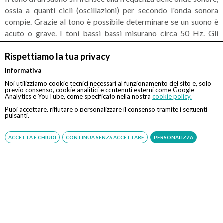
ossia a quanti cicli (oscillazioni) per secondo l'onda sonora
compie. Grazie al tono è possibile determinare se un suono è
acuto o grave. I toni bassi bassi misurano circa 50 Hz. Gli
esseri umani sono in grado di udire toni compresi tra 20 e
Rispettiamo la tua privacy
20.000 Hz. Il linguaggio umano generalmente rientra nella
gamma compresa tra 500 e 3.000 Hz.
Informativa
Noi utilizziamo cookie tecnici necessari al funzionamento del sito e, solo
Chi lo esegue?
previo consenso, cookie analitici e contenuti esterni come Google
Analytics e YouTube, come specificato nella nostra
cookie policy.
Puoi accettare, rifiutare o personalizzare il consenso tramite i seguenti
pulsanti.
L’esame audiometrico tonale può essere eseguito da un
ACCETTA E CHIUDI
CONTINUA SENZA ACCETTARE
PERSONALIZZA
otorinolaringoiatra
oppure da un audiologo.
Dove fare l’esame audiometrico tonale?
L’esame audiometrico tonale può essere svolto sia presso
strutture pubbliche che private. Chiaramente, rivolgendoti ad