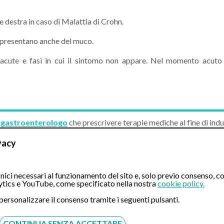
e destra in caso di Malattia di Crohn.
ci presentano anche del muco.
 acute e fasi in cui il sintomo non appare. Nel momento acuto 
a gastroenterologo
che prescrivere terapie mediche al fine di indu
una riacutizzazione della malattia.
vacy
nte, in questo caso lo specialista potrebbe pensare ad una soluzione 
i Crohn si potrebbe optare per una chirurgia resettiva, oppure 
ici necessari al funzionamento del sito e, solo previo consenso, co
tics e YouTube, come specificato nella nostra
cookie policy.
 personalizzare il consenso tramite i seguenti pulsanti.
ta quanto prima, ciò vuol dire che non appena notiamo una irregola
 informatico e NON sostituisce in alcun modo in parere di un
CONTINUA SENZA ACCETTARE