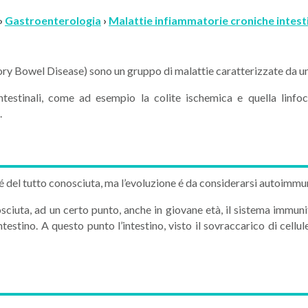
 ›
Gastroenterologia
›
Malattie infiammatorie croniche intesti
ory Bowel Disease) sono un gruppo di malattie caratterizzate da un
intestinali, come ad esempio la colite ischemica e quella linfo
.
 é del tutto conosciuta, ma l’evoluzione é da considerarsi autoimmu
sciuta, ad un certo punto, anche in giovane età, il sistema immuni
intestino. A questo punto l’intestino, visto il sovraccarico di ce