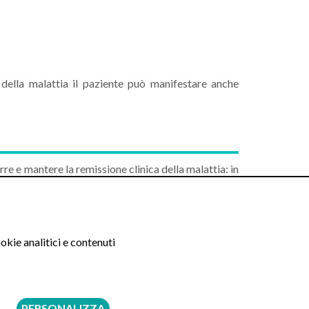
della malattia il paziente può manifestare anche
rre e mantere la remissione clinica della malattia: in
chirurgica:
ad una colectomia in caso di una colite ulcerosa
okie analitici e contenuti
rità é bene consultare un medico.
 medico.
PERSONALIZZA