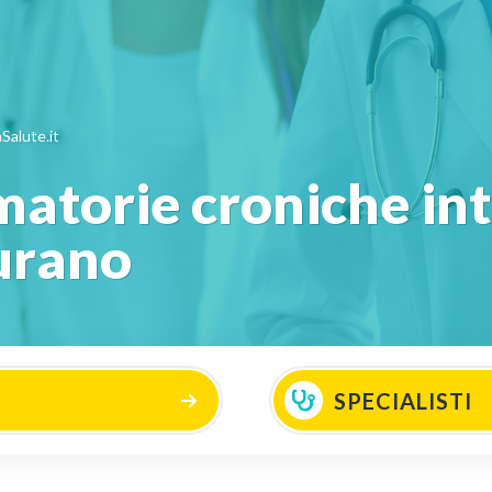
Salute.it
atorie croniche inte
curano
SPECIALISTI