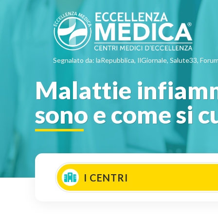
Segnalato da: laRepubblica, IlGiornale, Salute33, Forum
Malattie infiamm
sono e come si 
I CENTRI