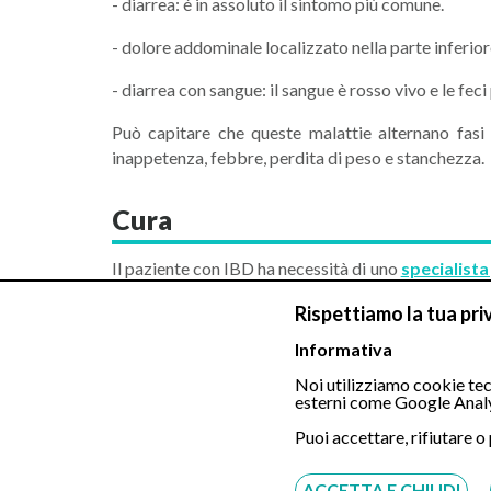
- diarrea: é in assoluto il sintomo più comune.
- dolore addominale localizzato nella parte inferior
- diarrea con sangue: il sangue è rosso vivo e le fe
Può capitare che queste malattie alternano fasi
inappetenza, febbre, perdita di peso e stanchezza.
Cura
Il paziente con IBD ha necessità di uno
specialist
altre parole il gastroenterologo tenderà ad evitare 
Rispettiamo la tua pri
Vi sono casi in cui la terapia medica non é sufficie
Informativa
in caso di stenosi intestinali nella malattia d
Noi utilizziamo cookie tecn
esterni come Google Analy
particolarmente resistente alle terapie mediche.
Puoi accettare, rifiutare o
É fondamentale, ovviamente, recarsi dallo specialis
N. B. Questo articolo è di carattere puramente
ACCETTA E CHIUDI