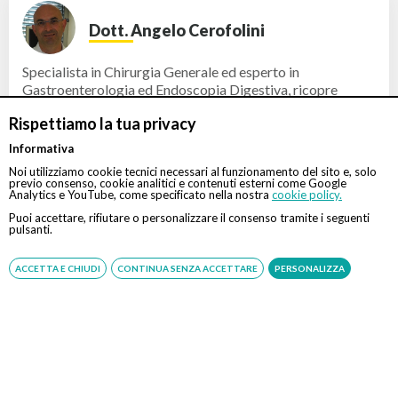
Dott. Angelo Cerofolini
Specialista in Chirurgia Generale ed esperto in
Gastroenterologia ed Endoscopia Digestiva, ricopre
attualmente l'in ...
Rispettiamo la tua privacy
PRENOTA
Informativa
Noi utilizziamo cookie tecnici necessari al funzionamento del sito e, solo
RICEVE PRESSO:
previo consenso, cookie analitici e contenuti esterni come Google
Analytics e YouTube, come specificato nella nostra
cookie policy.
Schio (Vicenza) – San Giovanni Bosco
Puoi accettare, rifiutare o personalizzare il consenso tramite i seguenti
Via San Giovanni Bosco 24 - 36015 - Schio
pulsanti.
Verona – Pederzoli
ACCETTA E CHIUDI
CONTINUA SENZA ACCETTARE
PERSONALIZZA
Via Monte Baldo, 24 - 37019 - Peschiera del Garda