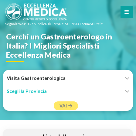
Segnalato da: laRepubblica, IlGiornale, Salute33, ForumSalute.it
Cerchi un Gastroenterologo in
Italia? I Migliori Specialisti
Eccellenza Medica
VAI