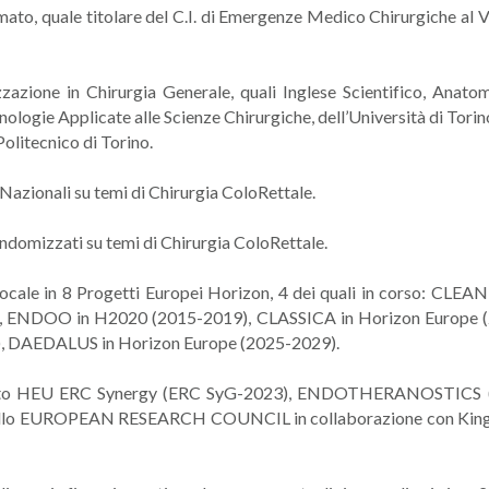
to, quale titolare del C.I. di Emergenze Medico Chirurgiche al V
zzazione in Chirurgia Generale, quali Inglese Scientifico, Anat
ologie Applicate alle Scienze Chirurgiche, dell’Università di Tori
olitecnico di Torino.
Nazionali su temi di Chirurgia ColoRettale.
randomizzati su temi di Chirurgia ColoRettale.
o locale in 8 Progetti Europei Horizon, 4 dei quali in corso: 
), ENDOO in H2020 (2015-2019), CLASSICA in Horizon Europe (
, DAEDALUS in Horizon Europe (2025-2029).
ogetto HEU ERC Synergy (ERC SyG-2023), ENDOTHERANOSTICS (Mu
dallo EUROPEAN RESEARCH COUNCIL in collaborazione con King’