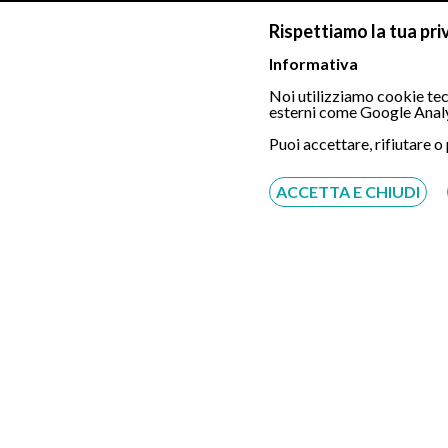
Ha contribuito all'assegnazione di circa 85 milioni di
Rispettiamo la tua pri
Ha depositato 6 brevetti internazionali su robotica
Informativa
Noi utilizziamo cookie tecn
Autore di 355 pubblicazioni su Scopus (Scopus Au
esterni come Google Analy
Editor-in-Chief di Minimally Invasive Therapy and 
Puoi accettare, rifiutare o
Coordina le attività del Laboratorio di Minimall
ACCETTA E CHIUDI
Torino.
Coordinatore del Corso di Dottorato in Bioingegne
2027.
2021-2025 Eletto Segretario Generale della Europ
Dal 1 Luglio 2025 Presidente Eletto della Europea
il 1 Maggio 2025 nominato membro dell’European S