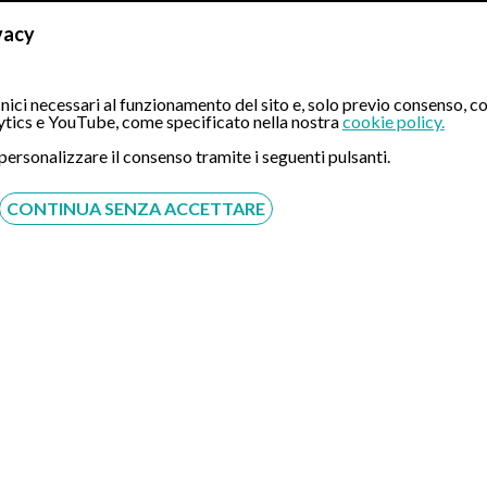
 euro in finanziamenti con le sue proposte di ricerca, di cui circa 23
vacy
, microrobotica e terapie endoluminali.
ici necessari al funzionamento del sito e, solo previo consenso, co
thor ID: 6701795382), H-index 56, 10.488.
tics e YouTube, come specificato nella nostra
cookie policy.
Allied Technologies Journal (Impact Factor 2.0).
 personalizzare il consenso tramite i seguenti pulsanti.
y Invasive Therapy and Innovation Centre (MITIC) presso il Dipar
CONTINUA SENZA ACCETTARE
ria e Scienze Medico-Chirurgiche, interateneo in collaborazione 
ean Association for Endoscopic Surgery (EAES).
n Association for Endoscopic Surgery (EAES).
urgical Association (ESA).