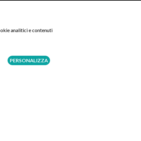
 milioni per la propria istituzione.
okie analitici e contenuti
timento di Scienze Chirurgiche dell'Università di
PERSONALIZZA
con il Politecnico di Torino per il triennio 2024-