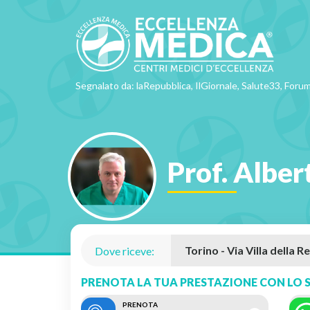
Segnalato da: laRepubblica, IlGiornale, Salute33, Forum
Prof. Alber
Dove riceve:
PRENOTA LA TUA PRESTAZIONE CON LO S
PRENOTA