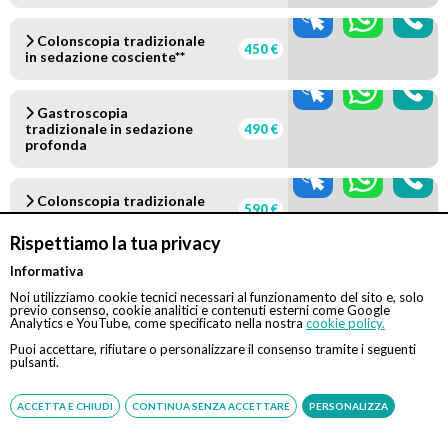
Colonscopia tradizionale
450 €
in sedazione cosciente**
Gastroscopia
tradizionale in sedazione
490 €
profonda
Colonscopia tradizionale
590 €
in sedazione profonda
Rispettiamo la tua privacy
Informativa
Gastroscopia
tradizionale in sedazione
640 €
Noi utilizziamo cookie tecnici necessari al funzionamento del sito e, solo
profonda con polipectomia
previo consenso, cookie analitici e contenuti esterni come Google
gastrica
Analytics e YouTube, come specificato nella nostra
cookie policy.
Puoi accettare, rifiutare o personalizzare il consenso tramite i seguenti
pulsanti.
Colonscopia tradizionale
in sedazione profonda con
740 €
polipectomia
ACCETTA E CHIUDI
CONTINUA SENZA ACCETTARE
PERSONALIZZA