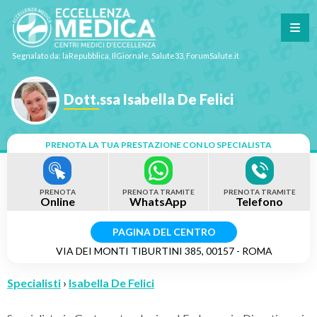
Segnalato da: laRepubblica, IlGiornale, Salute33, ForumSalute.it
Dott.ssa Isabella De Felici
PRENOTA LA TUA PRESTAZIONE CON LO SPECIALISTA
PRENOTA
PRENOTA TRAMITE
PRENOTA TRAMITE
Online
WhatsApp
Telefono
PAGINA DEL CENTRO
VIA DEI MONTI TIBURTINI 385, 00157 - ROMA
Specialisti
›
Isabella De Felici