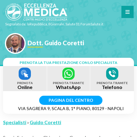
Segnalato da: laRepubblica, IlGiornale, Salute33, ForumSalute.it
Dott. Guido Coretti
PRENOTA LA TUA PRESTAZIONE CON LO SPECIALISTA
PRENOTA
PRENOTA TRAMITE
PRENOTA TRAMITE
Online
WhatsApp
Telefono
PAGINA DEL CENTRO
VIA SAGRERA 9, SCALA B, 1° PIANO, 80129 - NAPOLI
Specialisti
›
Guido Coretti