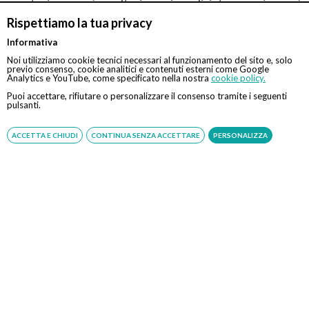
prestazione sarà svolta in regime di intramoenia, sarà
cura e responsabilità del medico comunicare o far
Rispettiamo la tua privacy
comunicare la richiesta di prenotazione al CUP aziendale.
In tal caso, inoltre, Eccellenza Medica svolge la sola
Informativa
attività di assistenza alla prenotazione. Il pagamento
Noi utilizziamo cookie tecnici necessari al funzionamento del sito e, solo
della prestazione dovrà avvenire esclusivamente presso
previo consenso, cookie analitici e contenuti esterni come Google
le casse della struttura.
Analytics e YouTube, come specificato nella nostra
cookie policy.
Puoi accettare, rifiutare o personalizzare il consenso tramite i seguenti
pulsanti.
Convenzionato con
Tipologia
ACCETTA E CHIUDI
CONTINUA SENZA ACCETTARE
PERSONALIZZA
Tutte le assicurazioni, fondi e casse*
Indiretta
*Il rimborso sarà assoggettato alle condizioni contrattuali
stipulate con il rispettivo ente
CONTATTI