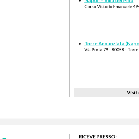
Napoli – Villa del Pino
Corso Vittorio Emanuele 494
Torre Annunziata (Napol
Via Prota 79 - 80058 - Torr
Visit
RICEVE PRESSO: