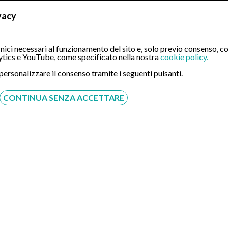
vacy
Visit
ici necessari al funzionamento del sito e, solo previo consenso, co
tics e YouTube, come specificato nella nostra
cookie policy.
 personalizzare il consenso tramite i seguenti pulsanti.
CONTINUA SENZA ACCETTARE
RICEVE PRESSO:
llo
Napoli Vomero
Piazza Quattro Giornate 54 
Visit