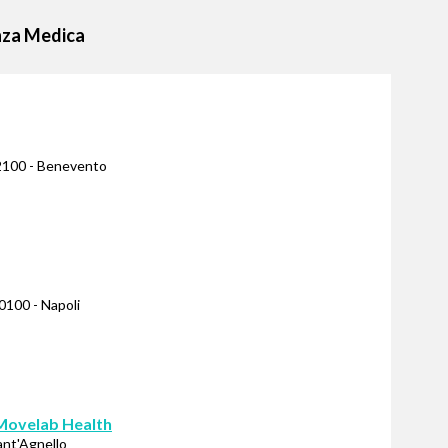
enza Medica
82100 - Benevento
80100 - Napoli
 Movelab Health
Sant'Agnello