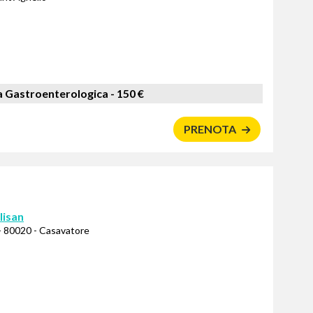
a Gastroenterologica -
150 €
PRENOTA
lisan
- 80020 - Casavatore