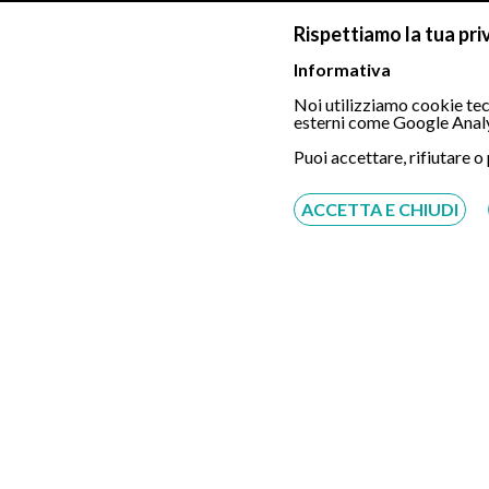
Rispettiamo la tua pri
Informativa
Noi utilizziamo cookie tecn
esterni come Google Analy
Puoi accettare, rifiutare o
ACCETTA E CHIUDI
Dott. Antonio Inziri
Gastroenterologo