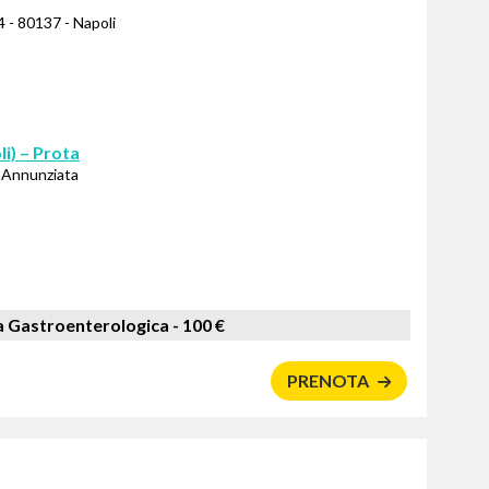
 - 80137 - Napoli
i) – Prota
e Annunziata
a Gastroenterologica -
100 €
PRENOTA