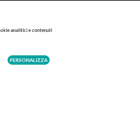
a Gastroenterologica -
150 €
okie analitici e contenuti
PRENOTA
PERSONALIZZA
- 80128 - Napoli
a Gastroenterologica -
200 €