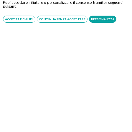
Puoi accettare, rifiutare o personalizzare il consenso tramite i seguenti
pulsanti.
Tutte le assicurazioni, fondi e casse*
Indiretta
ACCETTA E CHIUDI
CONTINUA SENZA ACCETTARE
PERSONALIZZA
*Il rimborso sarà assoggettato alle condizioni contrattuali
stipulate con il rispettivo ente
Specialisti
Dott.ssa Rosamaria Bozzi
Specialista in Gastroenterologia ed Endoscopia Digestiva
nonché esperta di endoscopia con metodiche innovative
ed indolori, attualmente ricopre l'incarico di
responsabile[…]
LEGGI