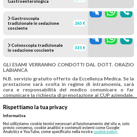
Gastroenterologica
Gastroscopia
tradizionale in sedazione
265 €
cosciente
Colonscopia tradizionale
331 €
in sedazione cosciente
GLI ESAMI VERRANNO CONDOTTI DAL DOTT. ORAZIO
LABIANCA
N.B. servizio gratuito offerto da Eccellenza Medica. Se la
prestazione sarà svolta in regime di intramoenia, sarà
cura e responsabilità del medico comunicare o far
comunicare la richiesta di prenotazione al CUP aziendale.
In tal caso, inoltre, Eccellenza Medica svolge la sola
attività di assistenza alla prenotazione. Il pagamento
Rispettiamo la tua privacy
della prestazione dovrà avvenire esclusivamente presso
Informativa
le casse della struttura.
Noi utilizziamo cookie tecnici necessari al funzionamento del sito e, solo
previo consenso, cookie analitici e contenuti esterni come Google
Analytics e YouTube, come specificato nella nostra
cookie policy.
Convenzionato con
Tipologia