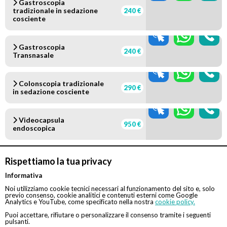
Gastroscopia
tradizionale in sedazione
240 €
cosciente
Gastroscopia
240 €
Transnasale
Colonscopia tradizionale
290 €
in sedazione cosciente
Videocapsula
950 €
endoscopica
Presso il centro BT Med il martedì si effettuano solo
Rispettiamo la tua privacy
visite, il mercoledì solo esami
N.B. servizio gratuito offerto da Eccellenza Medica. Se la
Informativa
prestazione sarà svolta in regime di intramoenia, sarà
Noi utilizziamo cookie tecnici necessari al funzionamento del sito e, solo
cura e responsabilità del medico comunicare o far
previo consenso, cookie analitici e contenuti esterni come Google
Analytics e YouTube, come specificato nella nostra
cookie policy.
comunicare la richiesta di prenotazione al CUP aziendale.
In tal caso, inoltre, Eccellenza Medica svolge la sola
Puoi accettare, rifiutare o personalizzare il consenso tramite i seguenti
attività di assistenza alla prenotazione. Il pagamento
pulsanti.