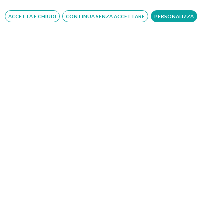
della prestazione dovrà avvenire esclusivamente presso
le casse della struttura.
ACCETTA E CHIUDI
CONTINUA SENZA ACCETTARE
PERSONALIZZA
Specialisti
Dott. Fabrizio Tremolaterra
Specialista in Gastroenterologia ed Endoscopia Digestiva,
ricopre attualmente l'incarico di Dirigente Medico di I
livello presso la UOC di Gastroenterologia ed
Endoscopica[…]
LEGGI