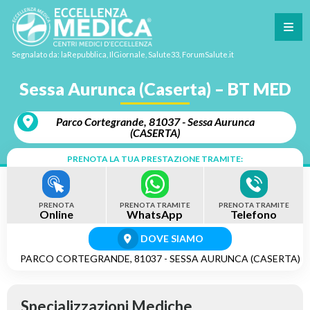
Segnalato da: laRepubblica, IlGiornale, Salute33, ForumSalute.it
Sessa Aurunca (Caserta) – BT MED
Parco Cortegrande, 81037 - Sessa Aurunca
(CASERTA)
PRENOTA LA TUA PRESTAZIONE TRAMITE:
PRENOTA
PRENOTA TRAMITE
PRENOTA TRAMITE
Online
WhatsApp
Telefono
DOVE SIAMO
PARCO CORTEGRANDE, 81037 - SESSA AURUNCA (CASERTA)
Specializzazioni Mediche