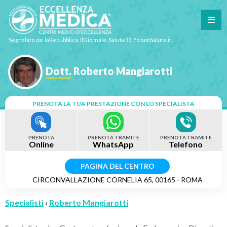
Segnalato da: laRepubblica, IlGiornale, Salute33, ForumSalute.it
Dott. Roberto Mangiarotti
PRENOTA LA TUA PRESTAZIONE CON LO SPECIALISTA
PRENOTA
PRENOTA TRAMITE
PRENOTA TRAMITE
Online
WhatsApp
Telefono
PAGINA DEL CENTRO
CIRCONVALLAZIONE CORNELIA 65, 00165 - ROMA
Specialisti
›
Roberto Mangiarotti