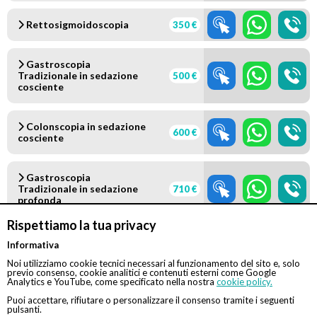
Rettosigmoidoscopia
350 €
Gastroscopia
Tradizionale in sedazione
500 €
cosciente
Colonscopia in sedazione
600 €
cosciente
Gastroscopia
Tradizionale in sedazione
710 €
profonda
Rispettiamo la tua privacy
Colonscopia in sedazione
Informativa
810 €
profonda
Noi utilizziamo cookie tecnici necessari al funzionamento del sito e, solo
previo consenso, cookie analitici e contenuti esterni come Google
Analytics e YouTube, come specificato nella nostra
cookie policy.
Gastroscopia
1320
Puoi accettare, rifiutare o personalizzare il consenso tramite i seguenti
Tradizionale + Colonscopia
€
pulsanti.
(in sedazione profonda)