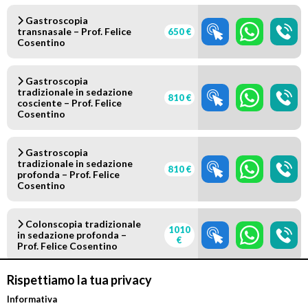
Gastroscopia
transnasale – Prof. Felice
650 €
Cosentino
Gastroscopia
tradizionale in sedazione
810 €
cosciente – Prof. Felice
Cosentino
Gastroscopia
tradizionale in sedazione
810 €
profonda – Prof. Felice
Cosentino
Colonscopia tradizionale
1010
in sedazione profonda –
€
Prof. Felice Cosentino
Rispettiamo la tua privacy
Colonscopia tradizionale
in sedazione profonda con
1160
Informativa
colon wash – Prof. Felice
€