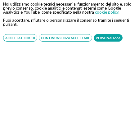
Cosentino
Noi utilizziamo cookie tecnici necessari al funzionamento del sito e, solo
previo consenso, cookie analitici e contenuti esterni come Google
Analytics e YouTube, come specificato nella nostra
cookie policy.
Puoi accettare, rifiutare o personalizzare il consenso tramite i seguenti
Colonscopia robotica –
1425
pulsanti.
Prof. Felice Cosentino
€
ACCETTA E CHIUDI
CONTINUA SENZA ACCETTARE
PERSONALIZZA
Gastroscopia +
colonscopia in sedazione
1580
profonda – Prof. Felice
€
Cosentino
Colonscopia robotica +
1825
gastroscopia transnasale –
€
Prof. Felice Cosentino
Durante la gastroscopia è possibile diagnosticare
istantaneamente anche: Helicobacter Pylori e
intolleranza al lattosio.
N.B. servizio gratuito offerto da Eccellenza Medica. Se la
prestazione sarà svolta in regime di intramoenia, sarà
cura e responsabilità del medico comunicare o far
comunicare la richiesta di prenotazione al CUP aziendale.