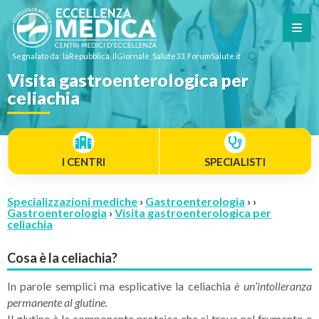
Segnalato da: laRepubblica, IlGiornale, Salute33, ForumSalute.it
Visita gastroenterologica per
celiachia
I CENTRI
SPECIALISTI
Specializzazioni mediche
›
Gastroenterologia
› ›
Gastroenterologia
›
Visita gastroenterologica per
celiachia
Cosa è la celiachia?
In parole semplici ma esplicative la celiachia
è un’intolleranza
permanente al glutine.
Il glutine è la componente proteica che si trova nel frumento e