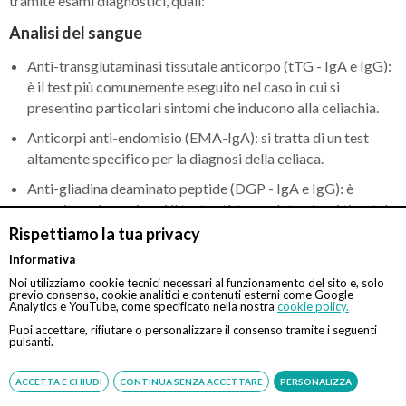
tramite esami diagnostici, quali:
Analisi del sangue
Anti-transglutaminasi tissutale anticorpo (tTG - IgA e IgG):
è il test più comunemente eseguito nel caso in cui si
presentino particolari sintomi che inducono alla celiachia.
Anticorpi anti-endomisio (EMA-IgA): si tratta di un test
altamente specifico per la diagnosi della celiaca.
Anti-gliadina deaminato peptide (DGP - IgA e IgG): è
eseguito nel caso in cui il test anti-transglutaminasi tissutale
genera un risultato negativo.
Rispettiamo la tua privacy
Totale siero di IgA: è utile per controllare i livelli di lgA.
Informativa
Noi utilizziamo cookie tecnici necessari al funzionamento del sito e, solo
Anticorpo anti-gliadina (AGA - IgG e IgA): tale genere di
previo consenso, cookie analitici e contenuti esterni come Google
Analytics e YouTube, come specificato nella nostra
cookie policy.
test non è adatto per gli adulti, può essere eseguito nei
Puoi accettare, rifiutare o personalizzare il consenso tramite i seguenti
bambini con età inferiore a 2 anni.
pulsanti.
Gastroscopia
ACCETTA E CHIUDI
CONTINUA SENZA ACCETTARE
PERSONALIZZA
E’ fondamentale che prima delle analisi del sangue e prima della