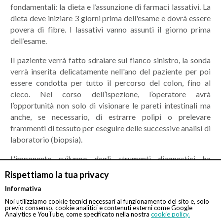
fondamentali: la dieta e l’assunzione di farmaci lassativi. La
dieta deve iniziare 3 giorni prima dell'esame e dovrà essere
povera di fibre. I lassativi vanno assunti il giorno prima
dell’esame.
Il paziente verrà fatto sdraiare sul fianco sinistro, la sonda
verrà inserita delicatamente nell'ano del paziente per poi
essere condotta per tutto il percorso del colon, fino al
cieco. Nel corso dell’ispezione, l’operatore avrà
l’opportunità non solo di visionare le pareti intestinali ma
anche, se necessario, di estrarre polipi o prelevare
frammenti di tessuto per eseguire delle successive analisi di
laboratorio (biopsia).
L'imponente sviluppo degli strumenti diagnostici ha
permesso una rapida evoluzione delle conoscenze mediche
Rispettiamo la tua privacy
nell'ambito della colonscopia. Oltre alla colonscopia
Informativa
tradizionale con sedazione, sono state messe a punto altre
Noi utilizziamo cookie tecnici necessari al funzionamento del sito e, solo
tecniche di supporto più innovative e che potrebbero
previo consenso, cookie analitici e contenuti esterni come Google
Analytics e YouTube, come specificato nella nostra
cookie policy.
essere richieste dal paziente, come ad esempio la