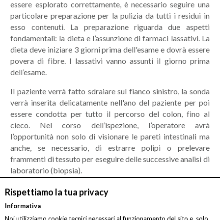
essere esplorato correttamente, è necessario seguire una
particolare preparazione per la pulizia da tutti i residui in
esso contenuti. La preparazione riguarda due aspetti
fondamentali: la dieta e l’assunzione di farmaci lassativi. La
dieta deve iniziare 3 giorni prima dell'esame e dovrà essere
povera di fibre. I lassativi vanno assunti il giorno prima
dell’esame.
Il paziente verrà fatto sdraiare sul fianco sinistro, la sonda
verrà inserita delicatamente nell'ano del paziente per poi
essere condotta per tutto il percorso del colon, fino al
cieco. Nel corso dell’ispezione, l’operatore avrà
l’opportunità non solo di visionare le pareti intestinali ma
anche, se necessario, di estrarre polipi o prelevare
frammenti di tessuto per eseguire delle successive analisi di
laboratorio (biopsia).
L'imponente sviluppo degli strumenti diagnostici ha
Rispettiamo la tua privacy
permesso una rapida evoluzione delle conoscenze mediche
Informativa
nell'ambito della colonscopia. Oltre alla colonscopia
Noi utilizziamo cookie tecnici necessari al funzionamento del sito e, solo