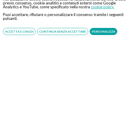
tradizionale con sedazione, sono state messe a punto altre
previo consenso, cookie analitici e contenuti esterni come Google
Analytics e YouTube, come specificato nella nostra
cookie policy.
tecniche di supporto più innovative e che potrebbero
Puoi accettare, rifiutare o personalizzare il consenso tramite i seguenti
essere richieste dal paziente, come ad esempio la
pulsanti.
colonscopia robotica, la colonscopia virtuale, la
videocapsula endoscopica e la preparazione alla
ACCETTA E CHIUDI
CONTINUA SENZA ACCETTARE
PERSONALIZZA
colonscopia tramite colon wash.
CONTATTI
Chiamaci
Servizio disponibile dal Lunedì al Sabato dalle ore 9:00 alle ore 18:00.