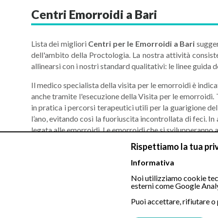
Centri Emorroidi a Bari
Lista dei migliori
Centri per le Emorroidi a Bari
sugger
dell'ambito della Proctologia. La nostra attività consist
allinearsi con i nostri standard qualitativi: le linee guida
Il medico specialista della visita per le emorroidi è indi
anche tramite l'esecuzione della Visita per le emorroidi.
in pratica i percorsi terapeutici utili per la guarigione d
l’ano, evitando così la fuoriuscita incontrollata di feci.
legata alle emorroidi. Le emorroidi che si svilupperanno a
sono identificate con il termine di emorroidi esterne.
Rispettiamo la tua pri
La visita dallo specialista per le Emorroidi è la prima fas
Informativa
ad individuare con accuratezza i sintomi provati dal pazi
Noi utilizziamo cookie tecn
rettale, la quale viene effettuata chiedendo al paziente di
esterni come Google Analy
lubrificato, sia tramite il ricorso a strumentazione end
Puoi accettare, rifiutare o
dell’ano, il paziente non sarà soggetto a nessun partic
specialista potrebbe richiedere una valutazione integrale 