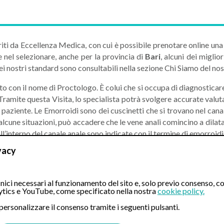
iti da Eccellenza Medica, con cui è possibile prenotare online un
e nel selezionare, anche per la provincia di
Bari
, alcuni dei miglio
 dei nostri standard sono consultabili nella sezione Chi Siamo del nos
cato con il nome di Proctologo. È colui che si occupa di diagnostic
 Tramite questa Visita, lo specialista potrà svolgere accurate valut
el paziente. Le Emorroidi sono dei cuscinetti che si trovano nel cana
 In alcune situazioni, può accadere che le vene anali comincino a dil
ll’interno del canale anale sono indicate con il termine di emorroidi
vacy
e di approccio tra Paziente e Specialista. Nel corso della visita pro
ente e dunque i motivi per i quali quest’ultimo si è rivolto allo sp
ici necessari al funzionamento del sito e, solo previo consenso, co
 sdraiarsi sul fianco sinistro in posizione fetale; l’esplorazione p
tics e YouTube, come specificato nella nostra
cookie policy.
oscopica (anoscopia). Anche nel caso in cui si utilizzasse l’anosco
 personalizzare il consenso tramite i seguenti pulsanti.
olare dolore grazie alle ridotte dimensioni dello strumento, il 
sullo stato del colon, tramite il ricorso ad una colonscopia tradiz