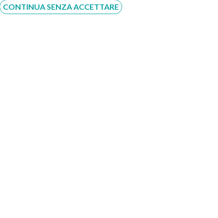
CONTINUA SENZA ACCETTARE
messo una rapida evoluzione delle conoscenze mediche nell'ambito 
nire sia tramite tecniche ambulatoriali che chirurgiche.
CONTATTI
Compila il Form: