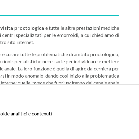
a
visita proctologica
e tutte le altre prestazioni mediche
ri centri specializzati per le emorroidi, a cui chiediamo di
tro sito internet.
are e curare tutte le problematiche di ambito proctologico,
azioni specialistiche necessarie per individuare e mettere
le anale. La loro funzione è quella di agire da cerniera per
atarsi in modo anomalo, dando così inizio alla problematica
 interne; quelle invece che fuoriusciranno dal canale anale
ctologica si eseguirà innanzitutto un colloquio, finalizzato
ecialista. Successivamente si procederà con l’esplorazione
okie analitici e contenuti
otrà essere eseguita sia in forma diretta, tramite un guanto
pio per eseguire una valutazione strumentale dell’interno
quale sarà opportunamente lubrificato. In alcuni casi lo
ionale o a una colonscopia robotica.