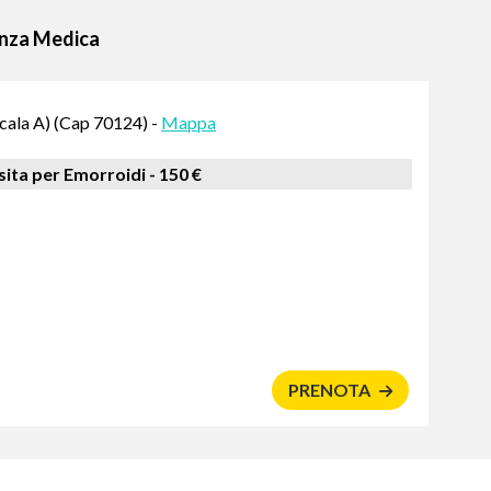
lenza Medica
scala A) (Cap 70124) -
Mappa
sita per Emorroidi -
150 €
PRENOTA