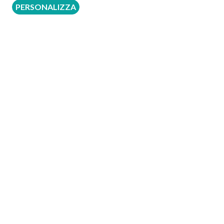
PERSONALIZZA
delle emorroidi. Sono diverse le modalità di trattamento
Seguici su: