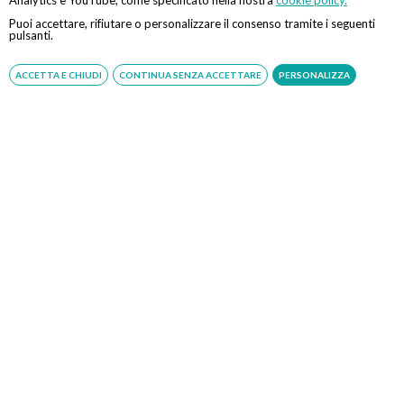
Puoi accettare, rifiutare o personalizzare il consenso tramite i seguenti
pulsanti.
Servizio disponibile dal Lunedì al Sabato dalle ore 9:00 alle ore 18:00.
ACCETTA E CHIUDI
CONTINUA SENZA ACCETTARE
PERSONALIZZA
Fatti richiamare
Inserisci il tuo numero, ti richiameremo entro 4 ore lavorative:
Acconsento al trattamento dei dati personali ai sensi del regolamento europeo
del 27/04/2016, n. 679 e come indicato nel documento
normativa sulla privacy
e
cookies
Scrivici su:
Whatsapp 3311232150
Dal Lunedì al Sabato dalle ore 9:00 alle ore 18:00.