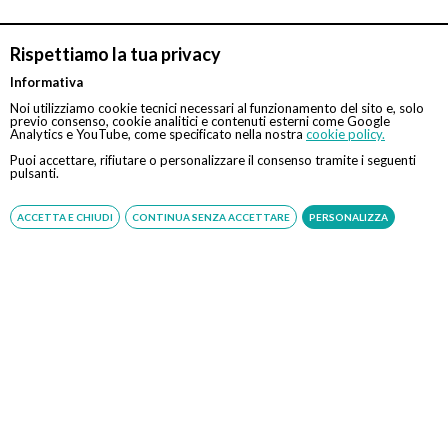
Rispettiamo la tua privacy
Informativa
Noi utilizziamo cookie tecnici necessari al funzionamento del sito e, solo
previo consenso, cookie analitici e contenuti esterni come Google
CONTATTI
Analytics e YouTube, come specificato nella nostra
cookie policy.
Puoi accettare, rifiutare o personalizzare il consenso tramite i seguenti
pulsanti.
Chiamaci
ACCETTA E CHIUDI
CONTINUA SENZA ACCETTARE
PERSONALIZZA
Servizio disponibile dal Lunedì al Sabato dalle ore 9:00 alle ore 18:00.
Fatti richiamare
Inserisci il tuo numero, ti richiameremo entro 4 ore lavorative:
Acconsento al trattamento dei dati personali ai sensi del regolamento europeo
del 27/04/2016, n. 679 e come indicato nel documento
normativa sulla privacy
e
cookies