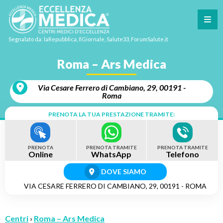
Segnalato da: laRepubblica, IlGiornale, Salute33, ForumSalute.it
Roma – Ars Medica
Via Cesare Ferrero di Cambiano, 29, 00191 -
Roma
PRENOTA LA TUA PRESTAZIONE TRAMITE:
PRENOTA
PRENOTA TRAMITE
PRENOTA TRAMITE
Online
WhatsApp
Telefono
DOVE SIAMO
VIA CESARE FERRERO DI CAMBIANO, 29, 00191 - ROMA
Centri
›
Roma – Ars Medica