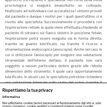
proctologica si eseguirà innanzitutto un colloquio,
finalizzato ad individuare con accuratezza i sintomi provati
dal paziente e dunque i motivi per i quali quest’ultimo si è
rivolto allo specialista. Successivamente si procederà con
l’esplorazione rettale, la quale viene effettuata chiedendo al
paziente di sdraiarsi sul fianco sinistro in posizione fetale;
l’esplorazione potrà essere eseguita sia in forma diretta,
tramite un guanto lubrificato, sia tramite il ricorso a
strumentazione endoscopica (anoscopia). Anche nel caso in
cui si utilizzasse l’anoscopio per eseguire una valutazione
strumentale dell’interno dell’ano, il paziente non sarà
soggetto a nessun particolare dolore grazie alle ridotte
dimensioni dello strumento, il quale sarà opportunamente
lubrificato. In alcuni casi lo specialista potrebbe richiedere
una valutazione integrale sullo stato del colon, tramite il
ricorso ad una colonscopia tradizionale o a una colonscopia
Rispettiamo la tua privacy
robotica.
Informativa
L’imponente sviluppo degli strumenti diagnostici ha
Noi utilizziamo cookie tecnici necessari al funzionamento del sito e, solo
previo consenso, cookie analitici e contenuti esterni come Google