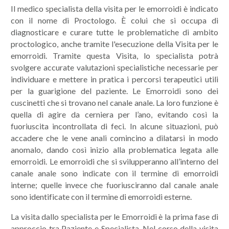
Il medico specialista della visita per le emorroidi è indicato
con il nome di Proctologo. È colui che si occupa di
diagnosticare e curare tutte le problematiche di ambito
proctologico, anche tramite l'esecuzione della Visita per le
emorroidi. Tramite questa Visita, lo specialista potrà
svolgere accurate valutazioni specialistiche necessarie per
individuare e mettere in pratica i percorsi terapeutici utili
per la guarigione del paziente. Le Emorroidi sono dei
cuscinetti che si trovano nel canale anale. La loro funzione è
quella di agire da cerniera per l’ano, evitando così la
fuoriuscita incontrollata di feci. In alcune situazioni, può
accadere che le vene anali comincino a dilatarsi in modo
anomalo, dando così inizio alla problematica legata alle
emorroidi. Le emorroidi che si svilupperanno all’interno del
canale anale sono indicate con il termine di emorroidi
interne; quelle invece che fuoriusciranno dal canale anale
sono identificate con il termine di emorroidi esterne.
La visita dallo specialista per le Emorroidi è la prima fase di
approccio tra Paziente e Specialista. Nel corso della visita