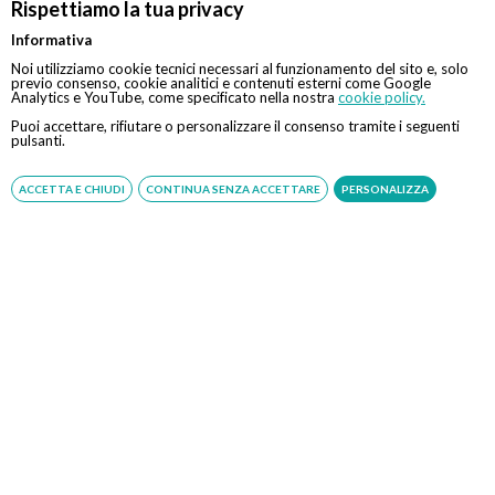
Rispettiamo la tua privacy
lubrificato. In alcuni casi lo specialista potrebbe richiedere
una valutazione integrale sullo stato del colon, tramite il
Informativa
ricorso ad una colonscopia tradizionale o a una colonscopia
Noi utilizziamo cookie tecnici necessari al funzionamento del sito e, solo
previo consenso, cookie analitici e contenuti esterni come Google
robotica.
Analytics e YouTube, come specificato nella nostra
cookie policy.
Puoi accettare, rifiutare o personalizzare il consenso tramite i seguenti
L’imponente sviluppo degli strumenti diagnostici ha
pulsanti.
permesso una rapida evoluzione delle conoscenze mediche
nell'ambito delle emorroidi. Sono diverse le modalità di
ACCETTA E CHIUDI
CONTINUA SENZA ACCETTARE
PERSONALIZZA
trattamento delle patologie legate alle emorroidi. È
possibile intervenire sia tramite tecniche ambulatoriali che
chirurgiche.
CONTATTI
Chiamaci