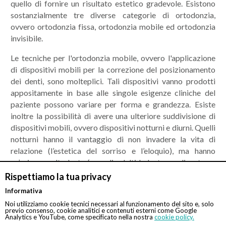
quello di fornire un risultato estetico gradevole. Esistono
sostanzialmente tre diverse categorie di ortodonzia,
ovvero ortodonzia fissa, ortodonzia mobile ed ortodonzia
invisibile.
Le tecniche per l'ortodonzia mobile, ovvero l'applicazione
di dispositivi mobili per la correzione del posizionamento
dei denti, sono molteplici. Tali dispositivi vanno prodotti
appositamente in base alle singole esigenze cliniche del
paziente possono variare per forma e grandezza. Esiste
inoltre la possibilità di avere una ulteriore suddivisione di
dispositivi mobili, ovvero dispositivi notturni e diurni. Quelli
notturni hanno il vantaggio di non invadere la vita di
relazione (l’estetica del sorriso e l’eloquio), ma hanno
un’azione molto lenta (con gli adulti la lentezza diventa un
pregio).
Rispettiamo la tua privacy
Informativa
L’imponente sviluppo degli strumenti diagnostici ha
Noi utilizziamo cookie tecnici necessari al funzionamento del sito e, solo
permesso una rapida evoluzione delle conoscenze mediche
previo consenso, cookie analitici e contenuti esterni come Google
nell'ambito dell’ortodonzia. Sono state messe a punto
Analytics e YouTube, come specificato nella nostra
cookie policy.