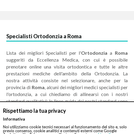
Specialisti Ortodonzia a Roma
Lista dei migliori Specialisti per l'
Ortodonzia
a
Roma
suggeriti da Eccellenza Medica, con cui è possibile
prenotare online una visita ortodontica e tutte le altre
prestazioni mediche dell'ambito della Ortodonzia. La
nostra attività consiste nel selezionare, anche per la
provincia di
Roma
, alcuni dei migliori medici specialisti per
l'ortodonzia, a cui chiediamo di allinearsi con i nostri
standard qualitativi: le linee guida dei nostri standard sono
consultabili nella sezione Chi Siamo del nostro sito internet.
Rispettiamo la tua privacy
Informativa
Il medico specialista della visita ortodontica è indicato con
il nome di Ortodontista. È colui che si occupa di
Noi utilizziamo cookie tecnici necessari al funzionamento del sito e, solo
previo consenso, cookie analitici e contenuti esterni come Google
diagnosticare e curare tutte le problematiche di ambito