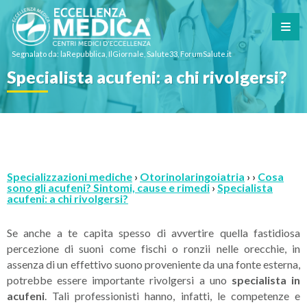
Segnalato da: laRepubblica, IlGiornale, Salute33, ForumSalute.it
Specialista acufeni: a chi rivolgersi?
Specializzazioni mediche
›
Otorinolaringoiatria
› ›
Cosa
sono gli acufeni? Sintomi, cause e rimedi
›
Specialista
acufeni: a chi rivolgersi?
Se anche a te capita spesso di avvertire quella fastidiosa
percezione di suoni come fischi o ronzii nelle orecchie, in
assenza di un effettivo suono proveniente da una fonte esterna,
potrebbe essere importante rivolgersi a uno
specialista in
acufeni
. Tali professionisti hanno, infatti, le competenze e