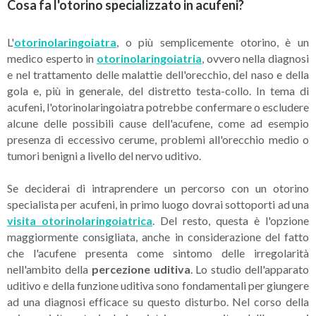
Cosa fa l'otorino specializzato in acufeni?
L'
otorinolaringoiatra
, o più semplicemente otorino, è un
medico esperto in
otorinolaringoiatria
, ovvero nella diagnosi
e nel trattamento delle malattie dell'orecchio, del naso e della
gola e, più in generale, del distretto testa-collo. In tema di
acufeni, l'otorinolaringoiatra potrebbe confermare o escludere
alcune delle possibili cause dell'acufene, come ad esempio
presenza di eccessivo cerume, problemi all'orecchio medio o
tumori benigni a livello del nervo uditivo.
Se deciderai di intraprendere un percorso con un otorino
specialista per acufeni, in primo luogo dovrai sottoporti ad una
visita otorinolaringoiatrica
. Del resto, questa è l'opzione
maggiormente consigliata, anche in considerazione del fatto
che l'acufene presenta come sintomo delle irregolarità
nell'ambito della
percezione uditiva
. Lo studio dell'apparato
uditivo e della funzione uditiva sono fondamentali per giungere
ad una diagnosi efficace su questo disturbo. Nel corso della