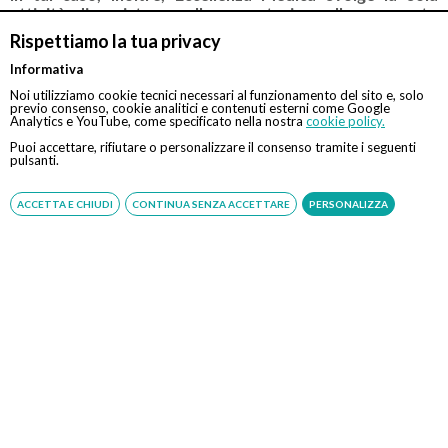
attività di assistenza alla prenotazione. Il pagamento
della prestazione dovrà avvenire esclusivamente presso
Rispettiamo la tua privacy
le casse della struttura.
Informativa
Noi utilizziamo cookie tecnici necessari al funzionamento del sito e, solo
previo consenso, cookie analitici e contenuti esterni come Google
Convenzionato con
Tipologia
Analytics e YouTube, come specificato nella nostra
cookie policy.
Puoi accettare, rifiutare o personalizzare il consenso tramite i seguenti
Tutte le assicurazioni, fondi e casse*
Indiretta
pulsanti.
*Il rimborso sarà assoggettato alle condizioni contrattuali
ACCETTA E CHIUDI
CONTINUA SENZA ACCETTARE
PERSONALIZZA
stipulate con il rispettivo ente
Foto Bologna Minzoni