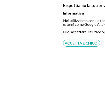
Convenzionato con
Rispettiamo la tua pri
Informativa
Tutte le assicurazioni, fondi e casse*
Noi utilizziamo cookie tecn
esterni come Google Analy
*Il rimborso sarà assoggettato alle condizioni contra
Puoi accettare, rifiutare o
Foto Colle di Val d'Elsa (Siena) – Fossi
ACCETTA E CHIUDI