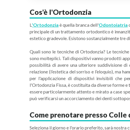
Cos'è l'Ortodonzia
L
'Ortodonzia
è quella branca dell'
Odontoiatria
c
principale di un trattamento ortodontico è innanzitu
estetico gradevole. Esistono sostanzialmente tre d
Quali sono le tecniche di Ortodonzia? Le tecniche 
sono molteplici. Tali dispositivi vanno prodotti ap
possibilità di avere una ulteriore suddivisione di 
relazione (l’estetica del sorriso e l’eloquio), ma ha
per l'applicazione di dispositivi invisibili ch
l'Ortodonzia Fissa, è costituita da diverse forme e t
essere particolarmente attento e mirato a case speci
può verificarsi un accorciamento dei denti sottopos
Come prenotare presso Colle di
Seleziona il giorno e l'orario preferito, sarà nostra c