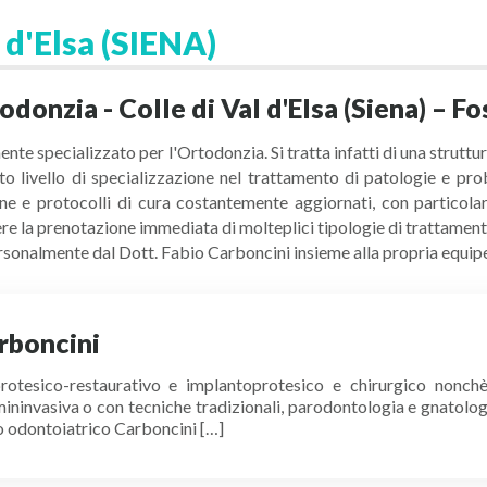
 d'Elsa (SIENA)
donzia - Colle di Val d'Elsa (Siena) – Fo
tamente specializzato per l'Ortodonzia. Si tratta infatti di una stru
’alto livello di specializzazione nel trattamento di patologie e pro
 e protocolli di cura costantemente aggiornati, con particolar
re la prenotazione immediata di molteplici tipologie di trattamenti,
personalmente dal Dott. Fabio Carboncini insieme alla propria equip
rboncini
rotesico-restaurativo e implantoprotesico e chirurgico nonchè
ninvasiva o con tecniche tradizionali, parodontologia e gnatologia
ro odontoiatrico Carboncini […]