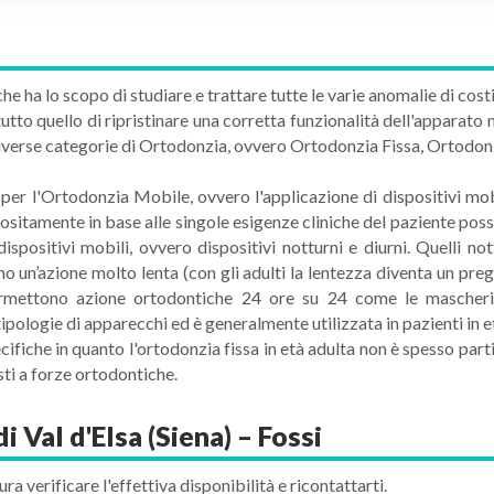
he ha lo scopo di studiare e trattare tutte le varie anomalie di cost
tto quello di ripristinare una corretta funzionalità dell'apparato 
iverse categorie di Ortodonzia, ovvero Ortodonzia Fissa, Ortodon
per l'Ortodonzia Mobile, ovvero l'applicazione di dispositivi mob
positamente in base alle singole esigenze cliniche del paziente poss
dispositivi mobili, ovvero dispositivi notturni e diurni. Quelli no
nno un’azione molto lenta (con gli adulti la lentezza diventa un preg
e permettono azione ortodontiche 24 ore su 24 come le mascheri
ipologie di apparecchi ed è generalmente utilizzata in pazienti in e
fiche in quanto l'ortodonzia fissa in età adulta non è spesso parti
ti a forze ortodontiche.
 Val d'Elsa (Siena) – Fossi
ura verificare l'effettiva disponibilità e ricontattarti.