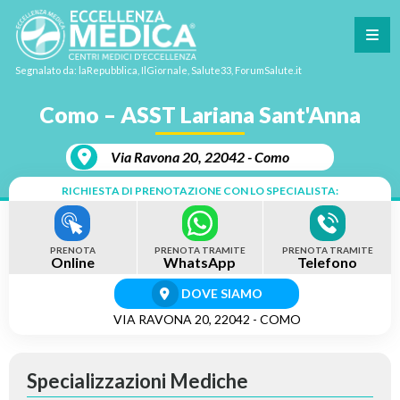
Segnalato da: laRepubblica, IlGiornale, Salute33, ForumSalute.it
Como – ASST Lariana Sant'Anna
Via Ravona 20, 22042 - Como
RICHIESTA DI PRENOTAZIONE CON LO SPECIALISTA:
PRENOTA
PRENOTA TRAMITE
PRENOTA TRAMITE
Online
WhatsApp
Telefono
DOVE SIAMO
VIA RAVONA 20, 22042 - COMO
Specializzazioni Mediche