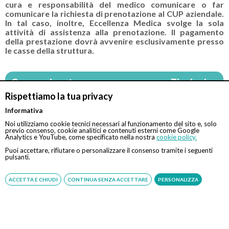
cura e responsabilità del medico comunicare o far
comunicare la richiesta di prenotazione al CUP aziendale.
In tal caso, inoltre, Eccellenza Medica svolge la sola
attività di assistenza alla prenotazione. Il pagamento
della prestazione dovrà avvenire esclusivamente presso
le casse della struttura.
Convenzionato con
Tipologia
Rispettiamo la tua privacy
Tutte le assicurazioni, fondi e casse*
Indiretta
Informativa
Noi utilizziamo cookie tecnici necessari al funzionamento del sito e, solo
*Il rimborso sarà assoggettato alle condizioni contrattuali
previo consenso, cookie analitici e contenuti esterni come Google
Analytics e YouTube, come specificato nella nostra
cookie policy.
stipulate con il rispettivo ente
Puoi accettare, rifiutare o personalizzare il consenso tramite i seguenti
pulsanti.
Specialisti
ACCETTA E CHIUDI
CONTINUA SENZA ACCETTARE
PERSONALIZZA
Dott. Andrea Favara