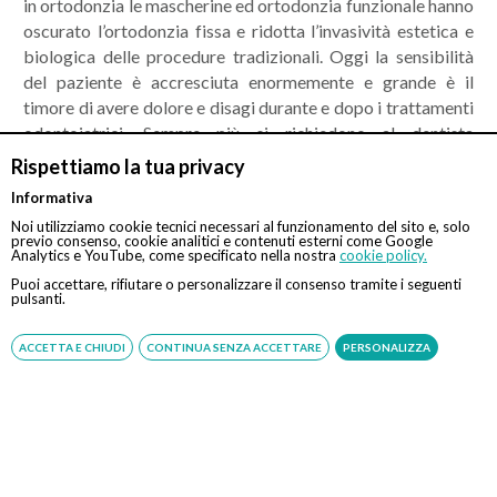
in ortodonzia le mascherine ed ortodonzia funzionale hanno
oscurato l’ortodonzia fissa e ridotta l’invasività estetica e
biologica delle procedure tradizionali. Oggi la sensibilità
del paziente è accresciuta enormemente e grande è il
timore di avere dolore e disagi durante e dopo i trattamenti
odontoiatrici. Sempre più si richiedono al dentista
competenze specifiche nel controllo del dolore e dell’ansia
Rispettiamo la tua privacy
alla poltrona. Spesso c’è nella storia dei pazienti un vissuto
Informativa
negativo che bisogna neutralizzare. In pazienti timorosi
Noi utilizziamo cookie tecnici necessari al funzionamento del sito e, solo
vanno effettuate anestesie con tecnologie che riducono
previo consenso, cookie analitici e contenuti esterni come Google
Analytics e YouTube, come specificato nella nostra
cookie policy.
l’impatto con la strumentazione dentistica.
Puoi accettare, rifiutare o personalizzare il consenso tramite i seguenti
pulsanti.
L’imponente sviluppo degli strumenti diagnostici ha
permesso una rapida evoluzione delle conoscenze mediche
ACCETTA E CHIUDI
CONTINUA SENZA ACCETTARE
PERSONALIZZA
nell'ambito dell’odontoiatria. Sono state messe a punto
tecniche di supporto più innovative e che potrebbero
essere richieste dal paziente, come ad esempio Tecnologia
sonica di ultima generazione, Anestesia a rilascio
elettronico, Radiologia digitale ed ortomantomografia
digitale di ultima generazione ad alta definizione, Laser