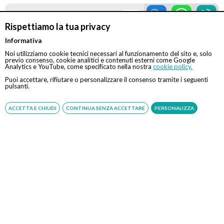
Visita Ortodonzia
115 €
Rispettiamo la tua privacy
N.B. servizio gratuito offerto da Eccellenza Medica. Se la
Informativa
prestazione sarà svolta in regime di intramoenia, sarà
cura e responsabilità del medico comunicare o far
Noi utilizziamo cookie tecnici necessari al funzionamento del sito e, solo
previo consenso, cookie analitici e contenuti esterni come Google
comunicare la richiesta di prenotazione al CUP aziendale.
Analytics e YouTube, come specificato nella nostra
cookie policy.
In tal caso, inoltre, Eccellenza Medica svolge la sola
Puoi accettare, rifiutare o personalizzare il consenso tramite i seguenti
attività di assistenza alla prenotazione. Il pagamento
pulsanti.
della prestazione dovrà avvenire esclusivamente presso
le casse della struttura.
ACCETTA E CHIUDI
CONTINUA SENZA ACCETTARE
PERSONALIZZA
Convenzionato con
Tipologia
Previmedical
Diretta
Coop salute
Diretta
Unisalute
Diretta
Fasi
Diretta