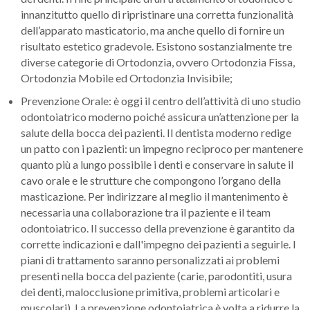
innanzitutto quello di ripristinare una corretta funzionalità
dell’apparato masticatorio, ma anche quello di fornire un
risultato estetico gradevole. Esistono sostanzialmente tre
diverse categorie di Ortodonzia, ovvero Ortodonzia Fissa,
Ortodonzia Mobile ed Ortodonzia Invisibile;
Prevenzione Orale: è oggi il centro dell’attività di uno studio
odontoiatrico moderno poiché assicura un’attenzione per la
salute della bocca dei pazienti. Il dentista moderno redige
un patto con i pazienti: un impegno reciproco per mantenere
quanto più a lungo possibile i denti e conservare in salute il
cavo orale e le strutture che compongono l’organo della
masticazione. Per indirizzare al meglio il mantenimento è
necessaria una collaborazione tra il paziente e il team
odontoiatrico. Il successo della prevenzione è garantito da
corrette indicazioni e dall'impegno dei pazienti a seguirle. I
piani di trattamento saranno personalizzati ai problemi
presenti nella bocca del paziente (carie, parodontiti, usura
dei denti, malocclusione primitiva, problemi articolari e
muscolari). La prevenzione odontoiatrica è volta a ridurre la