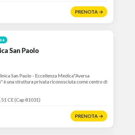
PRENOTA
sa
ica San Paolo
linica San Paolo - Eccellenza Medica"Aversa
o" è una struttura privata riconosciuta come centro di
i, 51 CE (Cap 81031)
PRENOTA