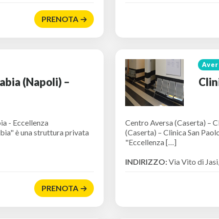
PRENOTA
Aver
bia (Napoli) –
Clin
ia - Eccellenza
Centro Aversa (Caserta) – C
ia" è una struttura privata
(Caserta) – Clinica San Paol
"Eccellenza […]
INDIRIZZO:
Via Vito di Jas
PRENOTA