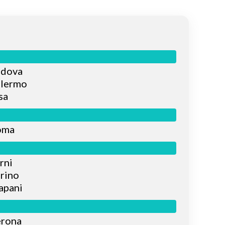
adova
alermo
sa
oma
rni
orino
apani
erona