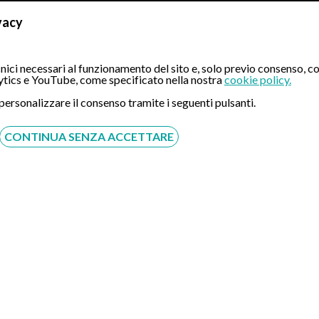
vacy
Fire
a Sant'Anna
Fir
ici necessari al funzionamento del sito e, solo previo consenso, co
tics e YouTube, come specificato nella nostra
cookie policy.
 personalizzare il consenso tramite i seguenti pulsanti.
a Medica"Como ASST
Firenze Donatello - Eccelle
riconosciuto standard
privata riconosciuta come ce
standard qualitativi […]
CONTINUA SENZA ACCETTARE
INDIRIZZO:
Via Attilio Rag
PRENOTA
Fond
ming
Fond