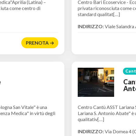
dica"Aprilia (Latina) –
Centro Bari Ecoservice - Ec
ciuta come centro di
privata riconosciuta come ce
standard qualitat[…]
INDIRIZZO:
Viale Salandra
PRENOTA
Can
e
Can
Ant
logna San Vitale" è una
Centro Cantù ASST Lariana 
lenza Medica" in virtù degli
Lariana S. Antonio Abate" è 
qualitativ[…]
INDIRIZZO:
Via Domea 4 (