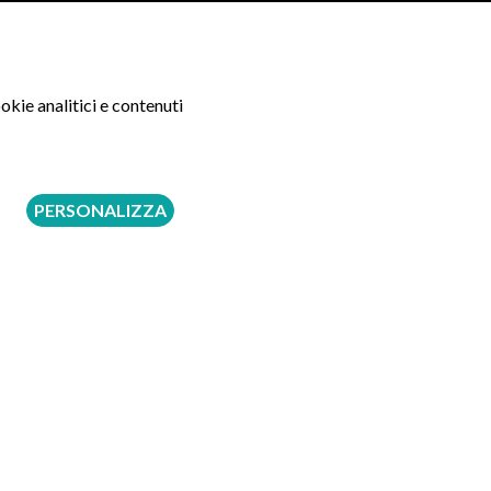
nze
enze Donatello
okie analitici e contenuti
nza Medica"Firenze Donatello" è una struttura
ntro di "Eccellenza Medica" in virtù degli alti
PERSONALIZZA
ionieri 101 (Cap 50019)
PRENOTA
i
i (Latina) – Polaris