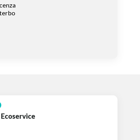
icenza
iterbo
 Ecoservice