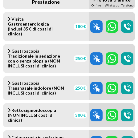
Prestazione
Online
Whatsapp
Telefono
Visita
Gastroenterologica
180 €
(inclusi 35 € di costi di
clinica)
Gastroscopia
Tradizionale in sedazione
250 €
con o senza biopsia (NON
INCLUSI costi di clinica)
Gastroscopia
Transnasale indolore (NON
250 €
INCLUSI costi di clinica)
Rettosigmoidoscopia
(NON INCLUSI costi di
300 €
clinica)
Colonscopia in sedazione