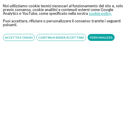
Noi utilizziamo cookie tecnici necessari al funzionamento del sito e, solo
Tutte le assicurazioni, fondi e casse*
Indiretta
previo consenso, cookie analitici e contenuti esterni come Google
Analytics e YouTube, come specificato nella nostra
cookie policy.
Aga
Diretta
Puoi accettare, rifiutare o personalizzare il consenso tramite i seguenti
pulsanti.
Aon
Diretta
ACCETTA E CHIUDI
CONTINUA SENZA ACCETTARE
PERSONALIZZA
Pluassistance
Diretta
Campa
Diretta
Casagit
Diretta
Fasdac
Diretta
Fasi, postevite
Diretta
Generali
Diretta
Mapfre
Diretta
Previmedical
Diretta