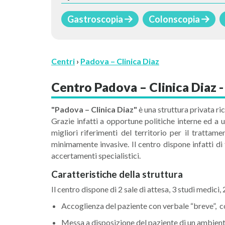
Gastroscopia
Colonscopia
Centri
›
Padova – Clinica Diaz
Centro Padova – Clinica Diaz 
"Padova – Clinica Diaz"
è una struttura privata
ri
Grazie infatti a opportune politiche interne ed a
migliori riferimenti del territorio per il trattam
minimamente invasive. Il centro dispone infatti d
accertamenti specialistici.
Caratteristiche della struttura
Il centro dispone di 2 sale di attesa, 3 studi medici,
Accoglienza del paziente con verbale “breve”, co
Messa a disposizione del paziente di un ambiente 