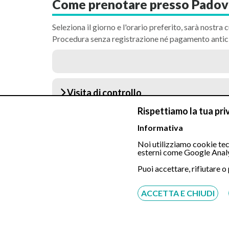
Come prenotare presso Padova
Seleziona il giorno e l'orario preferito, sarà nostra c
Procedura senza registrazione né pagamento antic
Visita di controllo
Rispettiamo la tua pri
Visita Gastroenterologica
Informativa
Noi utilizziamo cookie tecn
esterni come Google Analy
Gastroscopia Tradizionale in sedazion
Puoi accettare, rifiutare o
ACCETTA E CHIUDI
Gastroscopia Tradizionale in sedazion