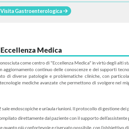
Visita Gastroenterologica
- Eccellenza Medica
conosciuta come centro di "Eccellenza Medica" in virtù degli alti sta
 un aggiornamento continuo delle conoscenze e dei supporti tecnol
ento di diverse patologie e problematiche cliniche, con particola
i tecnologie mediche avanzate che permettono di svolgere nel migl
 2 sale endoscopiche e un'aula riunioni. Il protocollo di gestione dei
mpilato direttamente dal paziente con il supporto dell’assistente 
quanto più confortevole e riservato possibile, con l’obbiettivo di 