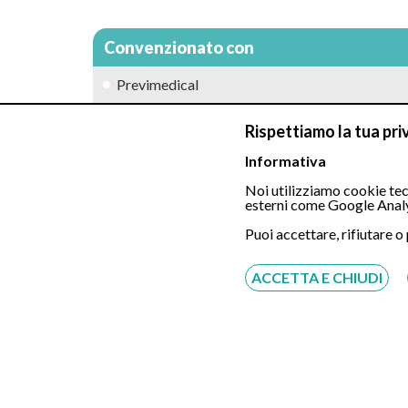
Convenzionato con
Previmedical
Coop salute
Rispettiamo la tua pri
Informativa
Unisalute
Noi utilizziamo cookie tecn
Fasi
esterni come Google Analy
Puoi accettare, rifiutare o
Allianz
Tutte le assicurazioni, fondi e casse*
ACCETTA E CHIUDI
*Il rimborso sarà assoggettato alle condizioni contra
Foto Pescara Umberto I