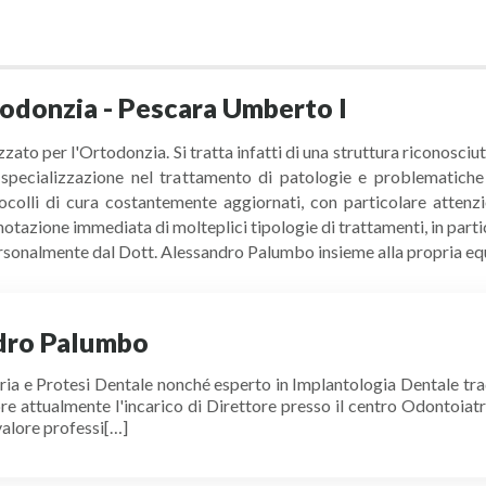
todonzia - Pescara Umberto I
zato per l'Ortodonzia. Si tratta infatti di una struttura riconosciu
 di specializzazione nel trattamento di patologie e problematiche
colli di cura costantemente aggiornati, con particolare attenzio
otazione immediata di molteplici tipologie di trattamenti, in parti
personalmente dal Dott. Alessandro Palumbo insieme alla propria eq
dro Palumbo
tria e Protesi Dentale nonché esperto in Implantologia Dentale tr
e attualmente l'incarico di Direttore presso il centro Odontoiatr
valore professi[…]