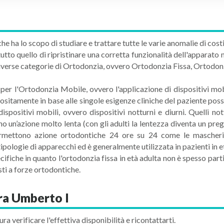
he ha lo scopo di studiare e trattare tutte le varie anomalie di cost
tto quello di ripristinare una corretta funzionalità dell'apparato 
iverse categorie di Ortodonzia, ovvero Ortodonzia Fissa, Ortodon
per l'Ortodonzia Mobile, ovvero l'applicazione di dispositivi mob
positamente in base alle singole esigenze cliniche del paziente poss
dispositivi mobili, ovvero dispositivi notturni e diurni. Quelli no
nno un’azione molto lenta (con gli adulti la lentezza diventa un preg
e permettono azione ortodontiche 24 ore su 24 come le mascheri
ipologie di apparecchi ed è generalmente utilizzata in pazienti in e
fiche in quanto l'ortodonzia fissa in età adulta non è spesso parti
ti a forze ortodontiche.
ra Umberto I
ura verificare l'effettiva disponibilità e ricontattarti.