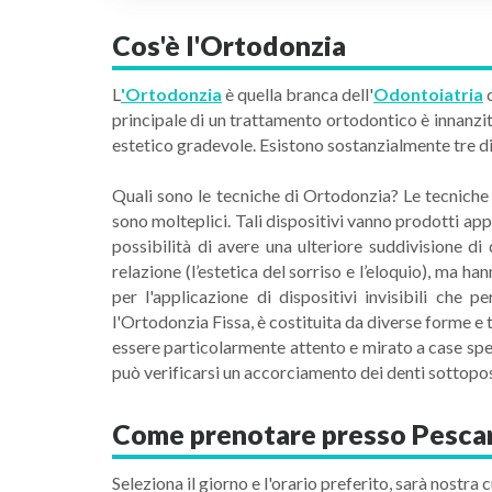
Cos'è l'Ortodonzia
L
'Ortodonzia
è quella branca dell'
Odontoiatria
c
principale di un trattamento ortodontico è innanzitu
estetico gradevole. Esistono sostanzialmente tre d
Quali sono le tecniche di Ortodonzia? Le tecniche 
sono molteplici. Tali dispositivi vanno prodotti ap
possibilità di avere una ulteriore suddivisione di 
relazione (l’estetica del sorriso e l’eloquio), ma ha
per l'applicazione di dispositivi invisibili ch
l'Ortodonzia Fissa, è costituita da diverse forme e t
essere particolarmente attento e mirato a case speci
può verificarsi un accorciamento dei denti sottopos
Come prenotare presso Pesca
Seleziona il giorno e l'orario preferito, sarà nostra c