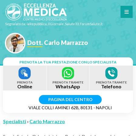
Segnalato da: laRepubblica, IlGiornale, Salute33, ForumSalute.it
Dott. Carlo Marrazzo
PRENOTA LA TUA PRESTAZIONE CON LO SPECIALISTA
PRENOTA
PRENOTA TRAMITE
PRENOTA TRAMITE
Online
WhatsApp
Telefono
PAGINA DEL CENTRO
VIALE COLLI AMINEI 62B, 80131 - NAPOLI
Specialisti
›
Carlo Marrazzo