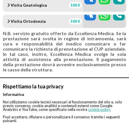
Visita Gnatologica
100 €
Visita Ortodonzia
100 €
N.B. servizio gratuito offerto da Eccellenza Medica. Se la
prestazione sarà svolta in regime di intramoenia, sarà
cura e responsabilità del medico comunicare o far
comunicare la richiesta di prenotazione al CUP aziendale.
In tal caso, inoltre, Eccellenza Medica svolge la sola
attività di assistenza alla prenotazione. Il pagamento
della prestazione dovrà avvenire esclusivamente presso
le casse della struttura.
Rispettiamo la tua privacy
Convenzionato con
Tipologia
Informativa
Tutte le assicurazioni, fondi e casse*
Indiretta
Noi utilizziamo cookie tecnici necessari al funzionamento del sito e, solo
previo consenso, cookie analitici e contenuti esterni come Google
Analytics e YouTube, come specificato nella nostra
cookie policy.
*Il rimborso sarà assoggettato alle condizioni contrattuali
Puoi accettare, rifiutare o personalizzare il consenso tramite i seguenti
stipulate con il rispettivo ente
pulsanti.