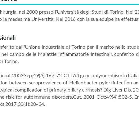
 chirurgia nel 2000 presso l’Università degli Studi di Torino. Nel 
 la medesima Università. Nel 2016 con la sua equipe ha effettu
sionali
rito dall'Unione Industriale di Torino per il merito nello studi
a nel campo delle Malattie Infiammatorie Intestinali, conferito 
di Torino.
ietol. 2003 Sep;49(3):167-72. CTLA4 gene polymorphism in Italia
ion between seroprevalence of Helicobacter pylori infection and
ypical complication of primary biliary cirrhosis? Dig Liver Dis.
h the risk for autoimmune disorders.Gut. 2001 Oct;49(4):502-5. 
nks 2017;30(1):28–34.