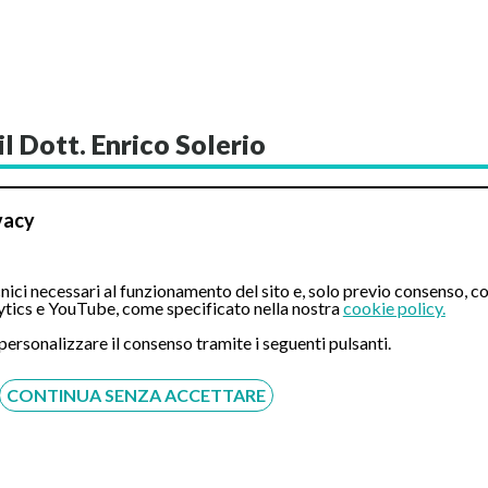
l Dott. Enrico Solerio
ura verificare l'effettiva disponibilità e ricontattarti.
vacy
ipato.
Prestazione
ici necessari al funzionamento del sito e, solo previo consenso, co
tics e YouTube, come specificato nella nostra
cookie policy.
 personalizzare il consenso tramite i seguenti pulsanti.
CONTINUA SENZA ACCETTARE
e cosciente