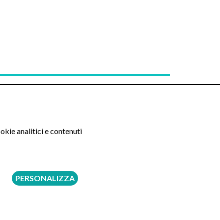
Prenota tramite
okie analitici e contenuti
Online
Whatsapp
Telefono
150 €
PERSONALIZZA
520 €