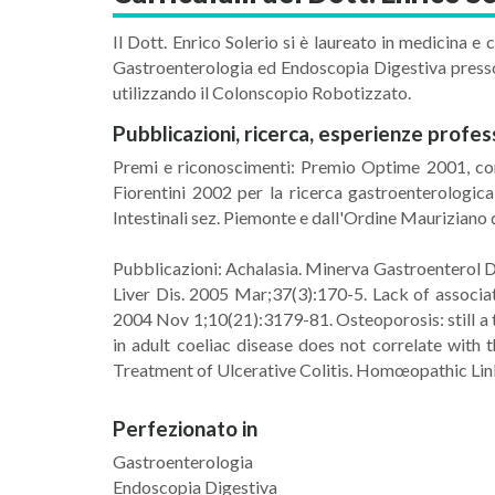
Il Dott. Enrico Solerio si è laureato in medicina e
Gastroenterologia ed Endoscopia Digestiva presso
utilizzando il Colonscopio Robotizzato.
Pubblicazioni, ricerca, esperienze profes
Premi e riconoscimenti: Premio Optime 2001, confe
Fiorentini 2002 per la ricerca gastroenterologic
Intestinali sez. Piemonte e dall'Ordine Mauriziano 
Pubblicazioni: Achalasia. Minerva Gastroenterol D
Liver Dis. 2005 Mar;37(3):170-5. Lack of associat
2004 Nov 1;10(21):3179-81. Osteoporosis: still a t
in adult coeliac disease does not correlate wit
Treatment of Ulcerative Colitis. Homœopathic Li
Perfezionato in
Gastroenterologia
Endoscopia Digestiva