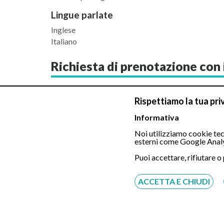
Lingue parlate
Inglese
Italiano
Richiesta di prenotazione con i
Seleziona il giorno e l'orario preferito, sarà nostra c
Rispettiamo la tua pri
Procedura senza registrazione né pagamento antic
Informativa
Noi utilizziamo cookie tecn
esterni come Google Analy
Puoi accettare, rifiutare o
Colon Wash
ACCETTA E CHIUDI
Gastroscopia Tradizionale in sedazion