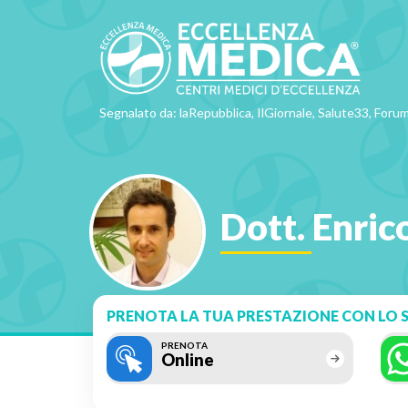
Segnalato da: laRepubblica, IlGiornale, Salute33, Forum
Dott. Enric
PRENOTA LA TUA PRESTAZIONE CON LO S
PRENOTA
Online