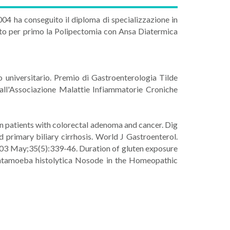
2004 ha conseguito il diploma di specializzazione in
ato per primo la Polipectomia con Ansa Diatermica
o universitario. Premio di Gastroenterologia Tilde
dall'Associazione Malattie Infiammatorie Croniche
n patients with colorectal adenoma and cancer. Dig
 primary biliary cirrhosis. World J Gastroenterol.
 2003 May;35(5):339-46. Duration of gluten exposure
​Entamoeba histolytica Nosode in the Homeopathic