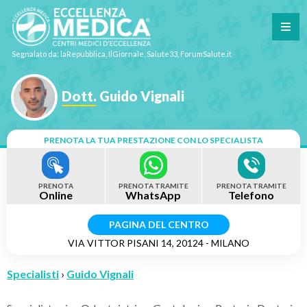
Segnalato da: laRepubblica, IlGiornale, Salute33, ForumSalute.it
Dott. Guido Vignali
PRENOTA LA TUA PRESTAZIONE CON LO SPECIALISTA
PRENOTA
PRENOTA TRAMITE
PRENOTA TRAMITE
Online
WhatsApp
Telefono
PAGINA DEL CENTRO
VIA VITTOR PISANI 14, 20124 - MILANO
Specialisti
›
Guido Vignali