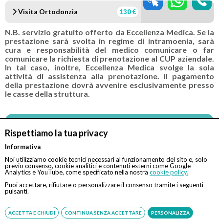
Visita Ortodonzia
130 €
N.B. servizio gratuito offerto da Eccellenza Medica. Se la
prestazione sarà svolta in regime di intramoenia, sarà
cura e responsabilità del medico comunicare o far
comunicare la richiesta di prenotazione al CUP aziendale.
In tal caso, inoltre, Eccellenza Medica svolge la sola
attività di assistenza alla prenotazione. Il pagamento
della prestazione dovrà avvenire esclusivamente presso
le casse della struttura.
Convenzionato con
Tipologia
Rispettiamo la tua privacy
Tutte le assicurazioni, fondi e casse*
Indiretta
Informativa
Noi utilizziamo cookie tecnici necessari al funzionamento del sito e, solo
previo consenso, cookie analitici e contenuti esterni come Google
*Il rimborso sarà assoggettato alle condizioni contrattuali
Analytics e YouTube, come specificato nella nostra
cookie policy.
stipulate con il rispettivo ente
Puoi accettare, rifiutare o personalizzare il consenso tramite i seguenti
pulsanti.
ACCETTA E CHIUDI
CONTINUA SENZA ACCETTARE
PERSONALIZZA