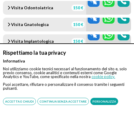
Visita Odontoiatrica
150 €
Visita Gnatologica
150 €
Visita Implantologica
150 €
Rispettiamo la tua privacy
Visita Ortodontica
150 €
Informativa
Noi utilizziamo cookie tecnici necessari al funzionamento del sito e, solo
N.B. servizio gratuito offerto da Eccellenza Medica. Se la
previo consenso, cookie analitici e contenuti esterni come Google
prestazione sarà svolta in regime di intramoenia, sarà
Analytics e YouTube, come specificato nella nostra
cookie policy.
cura e responsabilità del medico comunicare o far
Puoi accettare, rifiutare o personalizzare il consenso tramite i seguenti
comunicare la richiesta di prenotazione al CUP aziendale.
pulsanti.
In tal caso, inoltre, Eccellenza Medica svolge la sola
attività di assistenza alla prenotazione. Il pagamento
ACCETTA E CHIUDI
CONTINUA SENZA ACCETTARE
PERSONALIZZA
della prestazione dovrà avvenire esclusivamente presso
le casse della struttura.
Convenzionato con
Tipologia