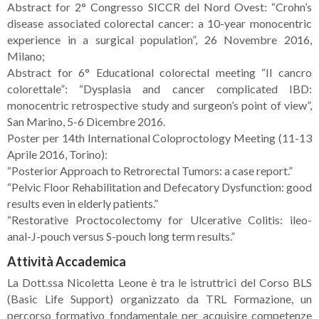
Abstract for 2° Congresso SICCR del Nord Ovest: “Crohn’s
disease associated colorectal cancer: a 10-year monocentric
experience in a surgical population”, 26 Novembre 2016,
Milano;
Abstract for 6° Educational colorectal meeting “Il cancro
colorettale”: “Dysplasia and cancer complicated IBD:
monocentric retrospective study and surgeon’s point of view”,
San Marino, 5-6 Dicembre 2016.
Poster per 14th International Coloproctology Meeting (11-13
Aprile 2016, Torino):
“Posterior Approach to Retrorectal Tumors: a case report.”
“Pelvic Floor Rehabilitation and Defecatory Dysfunction: good
results even in elderly patients.”
“Restorative Proctocolectomy for Ulcerative Colitis: ileo-
anal-J-pouch versus S-pouch long term results.”
Attività Accademica
La Dott.ssa Nicoletta Leone è tra le istruttrici del Corso BLS
(Basic Life Support) organizzato da TRL Formazione, un
percorso formativo fondamentale per acquisire competenze