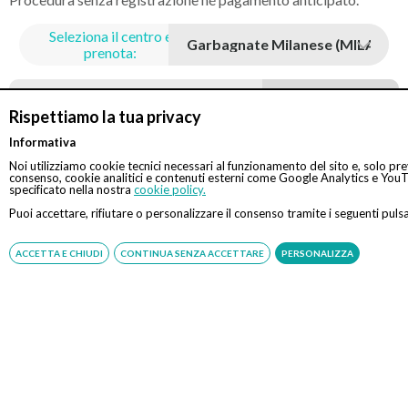
Seleziona il centro e
prenota:
Prenota tramite
Prestazione
Online
Whatsapp
Telefono
Rispettiamo la tua privacy
Informativa
Visita di controllo
70 €
Noi utilizziamo cookie tecnici necessari al funzionamento del sito e, solo pr
consenso, cookie analitici e contenuti esterni come Google Analytics e Yo
specificato nella nostra
cookie policy.
Visita proctologica con
120 €
Puoi accettare, rifiutare o personalizzare il consenso tramite i seguenti pulsa
anoscopia
ACCETTA E CHIUDI
CONTINUA SENZA ACCETTARE
PERSONALIZZA
Visita chirurgica generale
120 €
N.B. servizio gratuito offerto da Eccellenza Medica. Se la
prestazione sarà svolta in regime di intramoenia, sarà
cura e responsabilità del medico comunicare o far
comunicare la richiesta di prenotazione al CUP aziendale.
In tal caso, inoltre, Eccellenza Medica svolge la sola
attività di assistenza alla prenotazione. Il pagamento
della prestazione dovrà avvenire esclusivamente presso