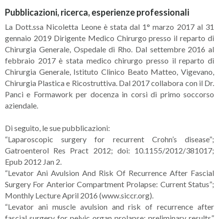
Pubblicazioni, ricerca, esperienze professionali
La Dott.ssa Nicoletta Leone è stata dal 1° marzo 2017 al 31
gennaio 2019 Dirigente Medico Chirurgo presso il reparto di
Chirurgia Generale, Ospedale di Rho. Dal settembre 2016 al
febbraio 2017 è stata medico chirurgo presso il reparto di
Chirurgia Generale, Istituto Clinico Beato Matteo, Vigevano,
Chirurgia Plastica e Ricostruttiva. Dal 2017 collabora con il Dr.
Panci e Formawork per docenza in corsi di primo soccorso
aziendale.
Di seguito, le sue pubblicazioni:
“Laparoscopic surgery for recurrent Crohn’s disease”;
Gatroenterol Res Pract 2012; doi: 10.1155/2012/381017;
Epub 2012 Jan 2.
“Levator Ani Avulsion And Risk Of Recurrence After Fascial
Surgery For Anterior Compartment Prolapse: Current Status”;
Monthly Lecture April 2016 (www.siccr.org).
“Levator ani muscle avulsion and risk of recurrence after
fascial surgery for pelvic organ prolapse: preliminary results”