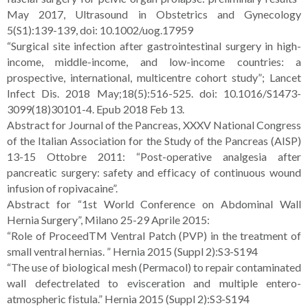
May 2017, Ultrasound in Obstetrics and Gynecology
5(S1):139-139, doi: 10.1002/uog.17959
“Surgical site infection after gastrointestinal surgery in high-
income, middle-income, and low-income countries: a
prospective, international, multicentre cohort study”; Lancet
Infect Dis. 2018 May;18(5):516-525. doi: 10.1016/S1473-
3099(18)30101-4. Epub 2018 Feb 13.
Abstract for Journal of the Pancreas, XXXV National Congress
of the Italian Association for the Study of the Pancreas (AISP)
13-15 Ottobre 2011: “Post-operative analgesia after
pancreatic surgery: safety and efficacy of continuous wound
infusion of ropivacaine”.
Abstract for “1st World Conference on Abdominal Wall
Hernia Surgery”, Milano 25-29 Aprile 2015:
“Role of ProceedTM Ventral Patch (PVP) in the treatment of
small ventral hernias. ” Hernia 2015 (Suppl 2):S3-S194
“The use of biological mesh (Permacol) to repair contaminated
wall defectrelated to evisceration and multiple entero-
atmospheric fistula.” Hernia 2015 (Suppl 2):S3-S194