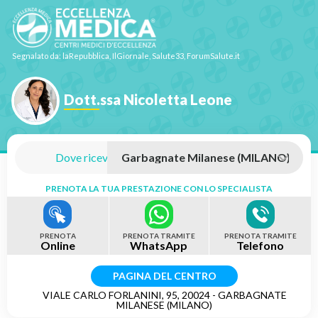
Segnalato da: laRepubblica, IlGiornale, Salute33, ForumSalute.it
Dott.ssa Nicoletta Leone
Dove riceve:
PRENOTA LA TUA PRESTAZIONE CON LO SPECIALISTA
PRENOTA
PRENOTA TRAMITE
PRENOTA TRAMITE
Online
WhatsApp
Telefono
PAGINA DEL CENTRO
VIALE CARLO FORLANINI, 95, 20024 - GARBAGNATE
MILANESE (MILANO)