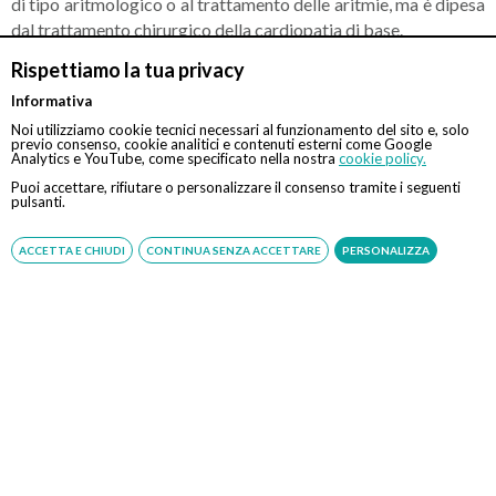
di tipo aritmologico o al trattamento delle aritmie, ma è dipesa
dal trattamento chirurgico della cardiopatia di base.
Rispettiamo la tua privacy
Informativa
Noi utilizziamo cookie tecnici necessari al funzionamento del sito e, solo
previo consenso, cookie analitici e contenuti esterni come Google
CONTATTI
Analytics e YouTube, come specificato nella nostra
cookie policy.
Puoi accettare, rifiutare o personalizzare il consenso tramite i seguenti
pulsanti.
Chiamaci
ACCETTA E CHIUDI
CONTINUA SENZA ACCETTARE
PERSONALIZZA
Servizio disponibile dal Lunedì al Sabato dalle ore 9:00 alle ore 18:00.
Fatti richiamare
Inserisci il tuo numero, ti richiameremo entro 4 ore lavorative:
Acconsento al trattamento dei dati personali ai sensi del regolamento europeo
del 27/04/2016, n. 679 e come indicato nel documento
normativa sulla privacy
e
cookies