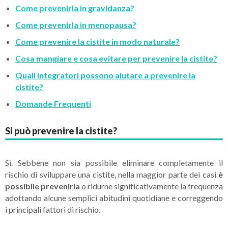
Come prevenirla in gravidanza?
Come prevenirla in menopausa?
Come prevenire la cistite in modo naturale?
Cosa mangiare e cosa evitare per prevenire la cistite?
Quali integratori possono aiutare a prevenire la
cistite?
Domande Frequenti
Si può prevenire la cistite?
Sì. Sebbene non sia possibile eliminare completamente il
rischio di sviluppare una cistite, nella maggior parte dei casi
è
possibile prevenirla
o ridurne significativamente la frequenza
adottando alcune semplici abitudini quotidiane e correggendo
i principali fattori di rischio.