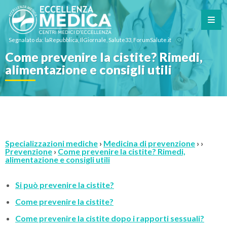
Segnalato da: laRepubblica, IlGiornale, Salute33, ForumSalute.it
Come prevenire la cistite? Rimedi,
alimentazione e consigli utili
Specializzazioni mediche
›
Medicina di prevenzione
› ›
Prevenzione
›
Come prevenire la cistite? Rimedi,
alimentazione e consigli utili
Si può prevenire la cistite?
Come prevenire la cistite?
Come prevenire la cistite dopo i rapporti sessuali?