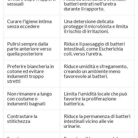
sessuali
batteri entrati nell'uretra
durante il rapporto.
Curare l'igiene intima
Una detersione delicata
senza eccedere
protegge il microbiota e limita
il rischio di irritazioni.
Pulirsi sempre dalla
Riduce il passaggio di batteri
parte anteriore verso
intestinali, come Escherichia
quella posteriore
coli, verso l'uretra.
Preferire biancheria in
Riduce umidità e sfregamento,
cotone ed evitare
creando un ambiente meno
indumenti troppo
favorevole ai batteri.
stretti
Non rimanere a lungo
Limita l'umidità locale che può
con costume o
favorire la proliferazione
indumenti bagnati
batterica.
Contrastare la
Riduce la permanenza di batteri
stitichezza
intestinali vicino alle vie
urinarie.