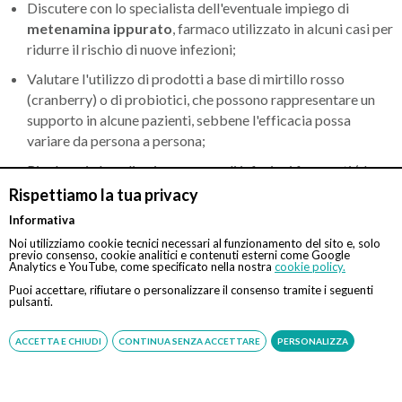
Discutere con lo specialista dell'eventuale impiego di
metenamina ippurato
, farmaco utilizzato in alcuni casi per
ridurre il rischio di nuove infezioni;
Valutare l'utilizzo di prodotti a base di mirtillo rosso
(cranberry) o di probiotici, che possono rappresentare un
supporto in alcune pazienti, sebbene l'efficacia possa
variare da persona a persona;
Rivolgersi al medico in presenza di infezioni frequenti (due
episodi in sei mesi o tre nell'arco di un anno), così da
Rispettiamo la tua privacy
individuare il percorso preventivo più adatto.
Informativa
Noi utilizziamo cookie tecnici necessari al funzionamento del sito e, solo
previo consenso, cookie analitici e contenuti esterni come Google
Come prevenire la cistite in modo naturale?
Analytics e YouTube, come specificato nella nostra
cookie policy.
Puoi accettare, rifiutare o personalizzare il consenso tramite i seguenti
pulsanti.
Oltre alle corrette abitudini quotidiane, alcune
strategie
naturali
possono rappresentare un valido supporto nella
ACCETTA E CHIUDI
CONTINUA SENZA ACCETTARE
PERSONALIZZA
prevenzione della cistite, soprattutto nelle persone soggette a
episodi ricorrenti. È importante sottolineare, però, che i rimedi
naturali non sostituiscono gli antibiotici in caso di infezione