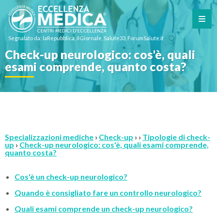
Segnalato da: laRepubblica, IlGiornale, Salute33, ForumSalute.it
Check-up neurologico: cos'è, quali
esami comprende, quanto costa?
Specializzazioni mediche
›
Check-up
› ›
Tipologie di check-
up
›
Check-up neurologico: cos'è, quali esami comprende,
quanto costa?
Cos'è un check-up neurologico?
Quando è consigliato fare un controllo neurologico?
Quali esami comprende un check-up neurologico?