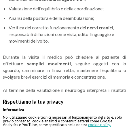
Valutazione dell'equilibrio e della coordinazione;
Analisi della postura e della deambulazione;
Verifica del corretto funzionamento dei
nervi cranici
,
responsabili di funzioni come vista, udito, linguaggio e
movimenti del volto.
Durante la visita il medico può chiedere al paziente di
effettuare
semplici movimenti
, seguire oggetti con lo
sguardo, camminare in linea retta, mantenere l'equilibrio o
svolgere brevi esercizi di memoria e concentrazione.
Al termine della valutazione il neurologo interpreta i risultati
raccolti e stabilisce se siano necessari ulteriori
Rispettiamo la tua privacy
approfondimenti diagnostici. In presenza di particolari sintomi
o fattori di rischio, potrebbero essere prescritti
esami
Informativa
aggiuntivi
.
Noi utilizziamo cookie tecnici necessari al funzionamento del sito e, solo
previo consenso, cookie analitici e contenuti esterni come Google
Analytics e YouTube, come specificato nella nostra
cookie policy.